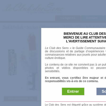
Categories
Marques
Tests & Produits
>
Sex Toys
>
Vibromasseurs
>
Rabbits
>
Future Tech Rabbit / R
BIENVENUE AU CLUB DES
Future Tech Rabbit / 
MERCI DE LIRE ATTENTI
L'AVERTISSEMENT SUIV
Marque
:
Seven Creations
Le Club des Sens « le Guide Communautaire
Prix indicatif
: 69.99 €
de discussions et de partage d’expériences v
connaissances relatives aux jouets pour adultes,
Longueur
: 25.00 cm
culture érotique.
Diamètre
: 3.50 cm
Le contenu de ce site ne convient pas à un pub
photos et vidéos disponibles ici peuven
sensibilités.
En entrant, vous certifiez être majeur et 
responsabilités vis-à-vis de ce contenu.
Entrer
So
avis utilisateurs
(8)
Afficher :
Sélec
Le Club des Sens est étiqueté grâce au système de l