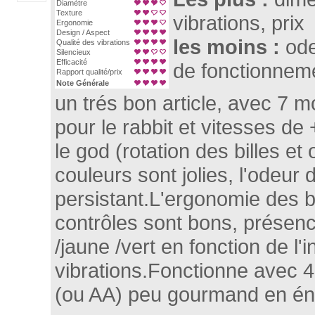
Diamètre
Texture
vibrations, prix
Ergonomie
Design / Aspect
les moins :
ode
Qualité des vibrations
Silencieux
Efficacité
de fonctionnem
Rapport qualité/prix
Note Générale
un trés bon article, avec 7 m
pour le rabbit et vitesses de
le god (rotation des billes et
couleurs sont jolies, l'odeur 
persistant.L'ergonomie des 
contrôles sont bons, présen
/jaune /vert en fonction de l'
vibrations.Fonctionne avec 4
(ou AA) peu gourmand en éne