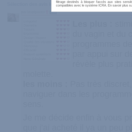
filtrage destinés à bloquer l'accès aux sites sensib
Sélection des avis les plus recommandés :
compatibles avec le système ICRA. En savoir plus s
par lespipuces
1600
Les plus :
stim
Longueur
Diamètre
Texture
du vagin et du cl
Ergonomie
Design / Aspect
programmes de 
Qualité des vibrations
Silencieux
Efficacité
par appui sur d
Rapport qualité/prix
Note Générale
révèle plus pra
molette.
les moins :
Pas très discret
naviguer dans les programm
sens.
Je me décide enfin à vous pr
que j'ai acheté il ya un peu p