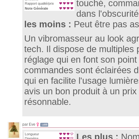
touché, comman
Rapport qualité/prix
Note Générale
dans l'obscurité
les moins :
Peut être pas as
Un vibromasseur au look agr
tech. Il dispose de multiples 
réglage qui en font son point 
commandes sont éclairées da
qui en facilite l'usage lumièr
avis un bon produit à un prix t
résonnable.
par Eve
1408
Les plus :
Nom
Longueur
Diamètre