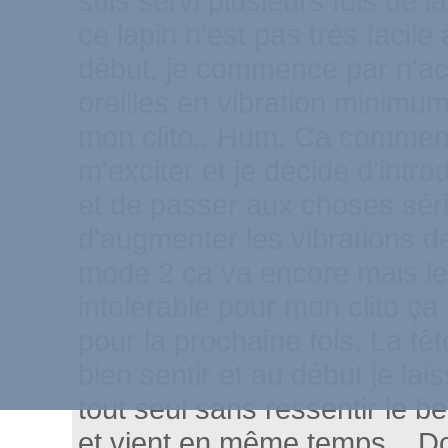
suis servi plusieurs fois de l
ce lapin n'est pas très facile 
début, je commence par n'ac
oreilles en vibration minimum
mon clito.. Hum. Ca commen
m'exciter et je décide d'intro
et de passer aux choses séri
d'augmenter les vibrations des
mode 2 ça va encore mais l
intolérable pour mon clito ça 
pour la prochaine fois. La tête
bien sentir et au début je laiss
tout seul sans ressentir le b
et vient en même temps... D