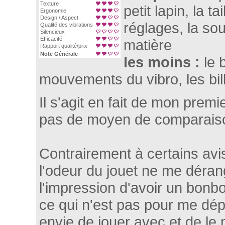
Texture
petit lapin, la t
Ergonomie
Design / Aspect
réglages, la so
Qualité des vibrations
Silencieux
Efficacité
matière
Rapport qualité/prix
Note Générale
les moins :
le 
mouvements du vibro, les bil
Il s'agit en fait de mon premie
pas de moyen de comparais
Contrairement à certains avis
l'odeur du jouet ne me déran
l'impression d'avoir un bonb
ce qui n'est pas pour me dépl
envie de jouer avec et de le 