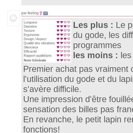
par feeling
17
Les plus :
Le pe
Longueur
Diamètre
Texture
du gode, les dif
Ergonomie
Design / Aspect
programmes
Qualité des vibrations
Silencieux
Efficacité
les moins :
les
Rapport qualité/prix
Note Générale
Premier achat pas vraiment 
l'utilisation du gode et du l
s'avère difficile.
Une impression d'être fouillée 
sensation des billes pas fra
En revanche, le petit lapin r
fonctions!