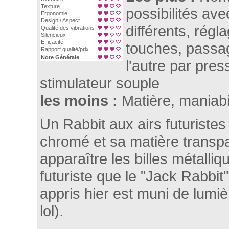
Texture
possibilités av
Ergonomie
Design / Aspect
différents, régl
Qualité des vibrations
Silencieux
Efficacité
touches, passa
Rapport qualité/prix
Note Générale
l'autre par pres
stimulateur souple
les moins :
Matière, maniabi
Un Rabbit aux airs futuriste
chromé et sa matière transpa
apparaître les billes métalliq
futuriste que le "Jack Rabbit"
appris hier est muni de lumiè
lol).