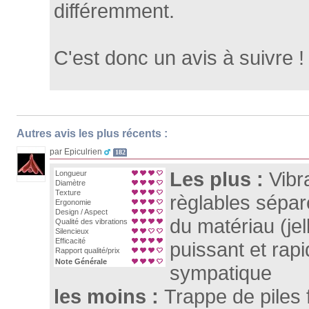
différemment.
C'est donc un avis à suivre !
Autres avis les plus récents :
par Epiculrien
182
Les plus :
Vibr
Longueur
Diamètre
Texture
règlables sépa
Ergonomie
Design / Aspect
du matériau (je
Qualité des vibrations
Silencieux
Efficacité
puissant et rapi
Rapport qualité/prix
Note Générale
sympatique
les moins :
Trappe de piles 