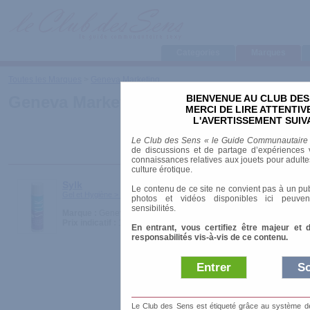
Categories
Marques
Toutes les Marques
>
Geneva Marketing
BIENVENUE AU CLUB DES
Geneva Marketing
MERCI DE LIRE ATTENTI
L'AVERTISSEMENT SUIV
Le Club des Sens « le Guide Communautaire
de discussions et de partage d’expériences v
connaissances relatives aux jouets pour adultes,
culture érotique.
Sylk
Le contenu de ce site ne convient pas à un pub
Gel et Hygiène > Lubrifiants
photos et vidéos disponibles ici peuven
sensibilités.
Marque :
Geneva Marketing
Prix indicatif :
10.95 €
En entrant, vous certifiez être majeur et 
responsabilités vis-à-vis de ce contenu.
Entrer
So
Le Club des Sens est étiqueté grâce au système de l