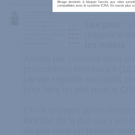
filtrage destinés à bloquer l'accès aux sites sensib
Sélection des avis les plus recommandés :
compatibles avec le système ICRA. En savoir plus s
par Cucurbita
300
Les plus :
U
Choix des thèmes sexo
Intéret des articles sexo
Illustrations des articles sexo
magazine mas
Interêt général du magazine
Rapport qualité/prix
les moins :
Note Générale
Acheté par curiosité dans un
prix/contenu intéressant (1€
j'ai vite regretté son poids p
pour faire un test pour le CDS
On dit souvent qu’on reconna
fonction de la pub qui y est 
de pub dans un premier numér