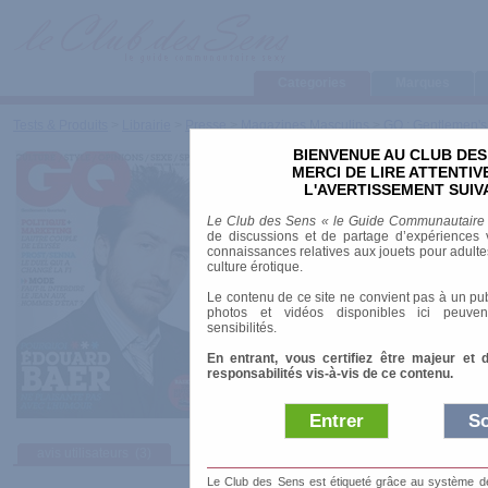
Categories
Marques
Tests & Produits
>
Librairie
>
Presse
>
Magazines Masculins
>
GQ : Gentlemen's
BIENVENUE AU CLUB DES
GQ : Gentlemen's Qua
MERCI DE LIRE ATTENTI
L'AVERTISSEMENT SUIV
Prix indicatif
: 3.40 €
Le Club des Sens « le Guide Communautaire
de discussions et de partage d’expériences v
Genre
: Généraliste
connaissances relatives aux jouets pour adultes,
culture érotique.
Fréquence
: Trimestriel
Format
: A4
Le contenu de ce site ne convient pas à un pub
photos et vidéos disponibles ici peuven
sensibilités.
En entrant, vous certifiez être majeur et 
responsabilités vis-à-vis de ce contenu.
Entrer
So
avis utilisateurs
(3)
Le Club des Sens est étiqueté grâce au système de l