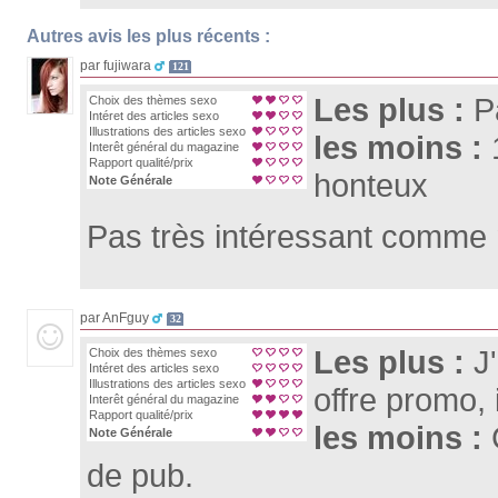
Autres avis les plus récents :
par fujiwara
121
Les plus :
P
Choix des thèmes sexo
Intéret des articles sexo
Illustrations des articles sexo
les moins :
Interêt général du magazine
Rapport qualité/prix
honteux
Note Générale
Pas très intéressant comme
par AnFguy
32
Les plus :
J
Choix des thèmes sexo
Intéret des articles sexo
Illustrations des articles sexo
offre promo, i
Interêt général du magazine
Rapport qualité/prix
les moins :
Note Générale
de pub.