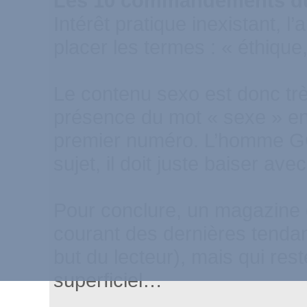
Les 10 commandements du 
Intérêt pratique inexistant, l
placer les termes : « éthique
Le contenu sexo est donc trè
présence du mot « sexe » en
premier numéro. L’homme GQ
sujet, il doit juste baiser avec
Pour conclure, un magazine q
courant des dernières tendanc
but du lecteur), mais qui re
superficiel…