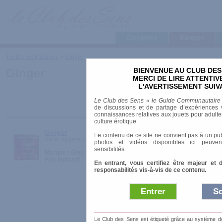
Categories
Marques
Toutes les Marques
>
Ginger
BIENVENUE AU CLUB DES
Ginger
MERCI DE LIRE ATTENTI
L'AVERTISSEMENT SUIV
Le Club des Sens « le Guide Communautaire
de discussions et de partage d’expériences v
connaissances relatives aux jouets pour adultes,
culture érotique.
Ginger
Le contenu de ce site ne convient pas à un pub
Gel et Hygiène > Préservatifs
photos et vidéos disponibles ici peuven
sensibilités.
Marque :
Ginger
Prix indicatif :
1.66 €
En entrant, vous certifiez être majeur et 
responsabilités vis-à-vis de ce contenu.
Entrer
So
Le Club des Sens est étiqueté grâce au système de l