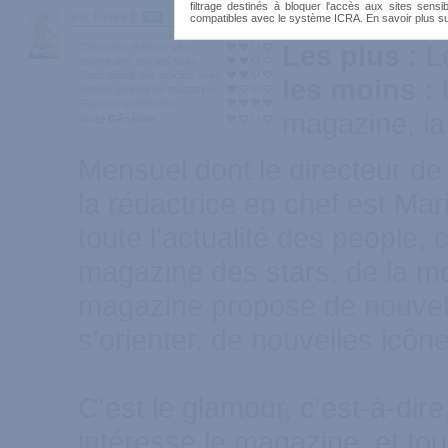
filtrage destinés à bloquer l'accès aux sites sensib
par Lavax
300
compatibles avec le système ICRA. En savoir plus s
Les plus :
L
Choix des thèmes sexo
Intéret des articles sexo
Illustrations des articles sexo
les moins :
Interêt général du magazine
Rapport qualité/prix
magazine, la
Note Générale
Mensuel dont le directeur de 
la rédactrice en chef est M
toute l'actualité des people,
magazine des stars, de la mo
magazine propose de nouvell
s'orienter, de nouvelles icô
C'est le glamour, c'est-à-dir
intéresse le magazine, et tou