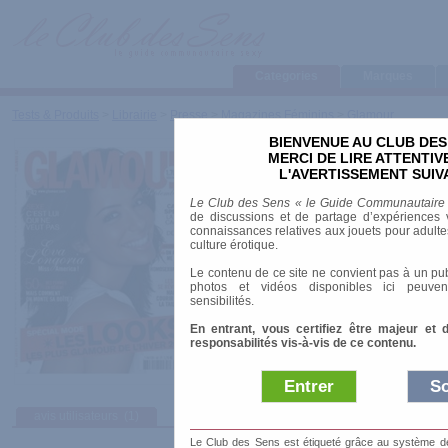
Categories
Marques
Tests & Produits
>
Librairie
>
Presse
>
Magazines Féminins
>
Glamour
BIENVENUE AU CLUB DES
Glamour
MERCI DE LIRE ATTENTI
L'AVERTISSEMENT SUIV
Marque
:
Condé Nast
Le Club des Sens « le Guide Communautaire
Prix indicatif
: 1.70 €
de discussions et de partage d’expériences v
connaissances relatives aux jouets pour adultes,
Genre
: Généraliste
culture érotique.
Fréquence
: mensuel
Le contenu de ce site ne convient pas à un pub
Format
: A5
photos et vidéos disponibles ici peuven
sensibilités.
En entrant, vous certifiez être majeur et 
responsabilités vis-à-vis de ce contenu.
Entrer
So
avis utilisateurs
(1)
Le Club des Sens est étiqueté grâce au système de l