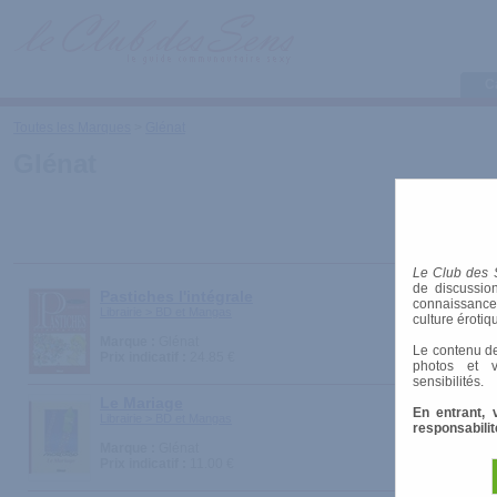
C
Toutes les Marques
>
Glénat
Glénat
Le Club des 
de discussion
Pastiches l'intégrale
connaissances 
Librairie > BD et Mangas
culture érotiq
Marque :
Glénat
Le contenu de
Prix indicatif :
24.85 €
photos et v
sensibilités.
Le Mariage
En entrant, 
Librairie > BD et Mangas
responsabilit
Marque :
Glénat
Prix indicatif :
11.00 €