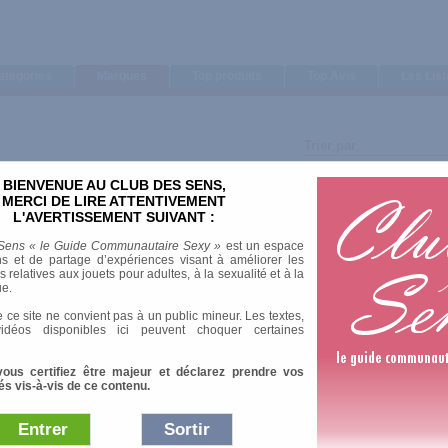
ategories
Marques
Top produits
Top Avis
Les Lis
Trier par
Note moyenne
BIENVENUE AU CLUB DES SENS,
Nombre d'avis
MERCI DE LIRE ATTENTIVEMENT
L'AVERTISSEMENT SUIVANT :
Sens « le Guide Communautaire Sexy »
est un espace
s et de partage d’expériences visant à améliorer les
relatives aux jouets pour adultes, à la sexualité et à la
ue.
1 Av
 ce site ne convient pas à un public mineur. Les textes,
idéos disponibles ici peuvent choquer certaines
vous certifiez être majeur et déclarez prendre vos
és vis-à-vis de ce contenu.
1 Av
Entrer
Sortir