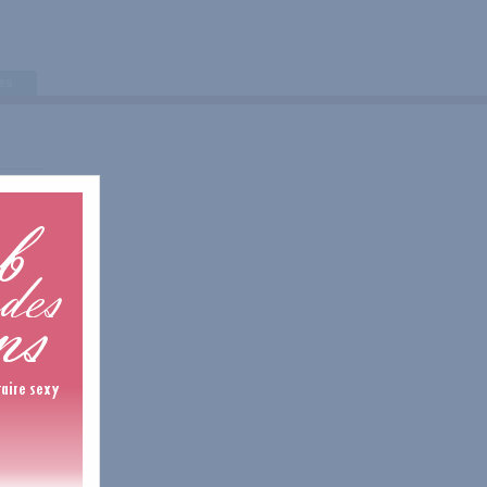
tes
is
is