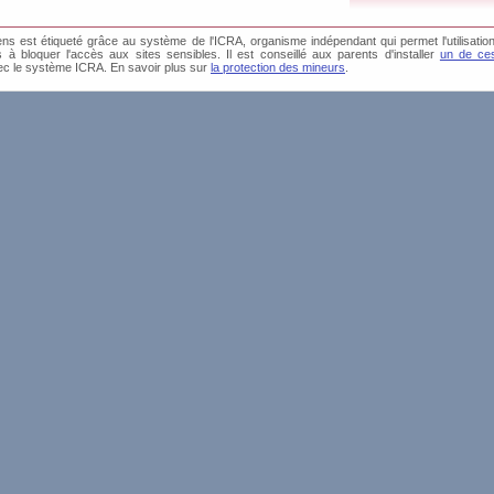
s est étiqueté grâce au système de l'ICRA, organisme indépendant qui permet l'utilisation
és à bloquer l'accès aux sites sensibles. Il est conseillé aux parents d'installer
un de ces
0 Av
ec le système ICRA. En savoir plus sur
la protection des mineurs
.