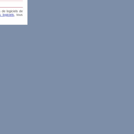
 de logiciels de
 logiciels
, tous
is