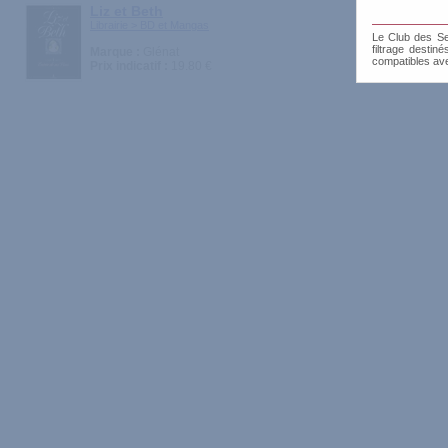
Liz et Beth
Librairie > BD et Mangas
Le Club des Sen
filtrage destin
Marque :
Glénat
compatibles av
Prix indicatif :
19.80 €