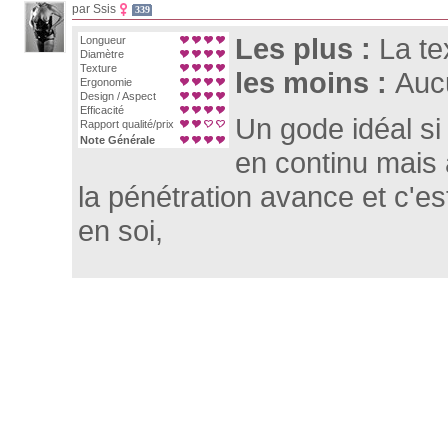
par Ssis
339
Les plus :
La te
Longueur
Diamètre
Texture
les moins :
Auc
Ergonomie
Design / Aspect
Efficacité
Un gode idéal si 
Rapport qualité/prix
Note Générale
en continu mais
la pénétration avance et c'e
en soi,