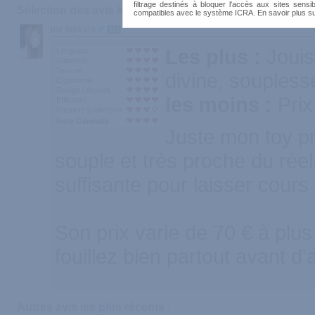
filtrage destinés à bloquer l'accès aux sites sensib
Sélection des avis les plus recommandés :
compatibles avec le système ICRA. En savoir plus s
par fujiwara
121
Les plus :
Jouis
Longueur
Diamètre
Texture
divine, soupless
Ergonomie
Design / Aspect
les moins :
Prix
Efficacité
Rapport qualité/prix
Note Générale
Juste mon toy pré
souple et très proche du rée
suffisante pour laisser cours
Son prix varie de 70 € à plus
fouillez bien partout avant d'
Autres avis les plus récents :