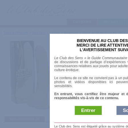
Categories
Marques
Tests & Produits
>
Sex Toys
>
Godes
>
Réalistes
>
Gode John Holmes en UR3
BIENVENUE AU CLUB DES
Gode John Holmes e
MERCI DE LIRE ATTENTI
L'AVERTISSEMENT SUIV
Marque
:
Doc Johnson
Le Club des Sens « le Guide Communautaire
Prix indicatif
: 92.80 €
de discussions et de partage d’expériences v
connaissances relatives aux jouets pour adultes,
Longueur
: 30.00 cm
culture érotique.
Diamètre
: 6.00 cm
Le contenu de ce site ne convient pas à un pub
Matière
: UR3
photos et vidéos disponibles ici peuven
Ventouse
: oui
sensibilités.
En entrant, vous certifiez être majeur et 
responsabilités vis-à-vis de ce contenu.
Entrer
So
avis utilisateurs
(6)
Le Club des Sens est étiqueté grâce au système de l