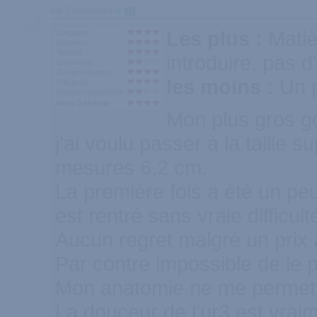
par Capablanca
22
Les plus :
Matiè
Longueur
Diamètre
Texture
introduire, pas 
Ergonomie
Design / Aspect
les moins :
Un 
Efficacité
Rapport qualité/prix
Note Générale
Mon plus gros god
j'ai voulu passer à la taille s
mesures 6,2 cm.
La première fois a été un peu
est rentré sans vraie difficult
Aucun regret malgré un prix
Par contre impossible de le 
Mon anatomie ne me permet 
La douceur de l'ur3 est vraim