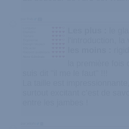
par Rvb
27
Les plus :
le gl
Longueur
Diamètre
Texture
l'introduction, 
Ergonomie
Design / Aspect
les moins :
rigid
Efficacité
Rapport qualité/prix
Note Générale
la première fois 
suis dit "il me le faut" !!!
La taille est impressionnante,
surtout excitant c'est de sa
entre les jambes !
par jekyls
5