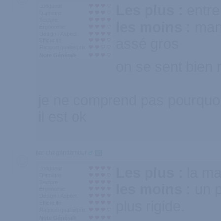
Les plus :
entre
Longueur
Diamètre
Texture
les moins :
man
Ergonomie
Design / Aspect
assé gros
Efficacité
Rapport qualité/prix
Note Générale
on se sent bien 
je ne comprend pas pourquois
il est ok
par chagrindamour
65
Les plus :
la ma
Longueur
Diamètre
Texture
les moins :
un p
Ergonomie
Design / Aspect
plus rigide.
Efficacité
Rapport qualité/prix
Note Générale