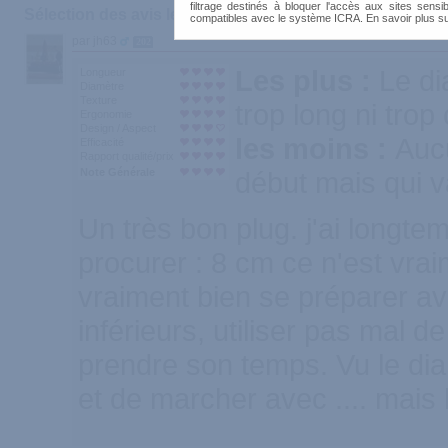
filtrage destinés à bloquer l'accès aux sites sensib
Sélection des avis les plus recommandés :
compatibles avec le système ICRA. En savoir plus s
par jh63
202
Les plus :
Le di
Longueur
Diamètre
Texture
trop long ni trop
Ergonomie
Design / Aspect
les moins :
Aucu
Efficacité
Rapport qualité/prix
Note Générale
début mais qui va
Un très bon plug. j'ai longtem
procurer : 8 cm ce n'est vrai
vraiment bien se préparer av
inférieurs, utiliser pas mal de
prendre son temps. Vu le dia
et de marcher avec .... mais