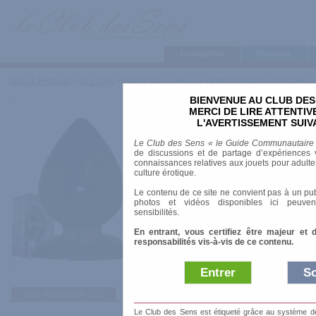
Categories
Marques
Tests & Produits
>
Sex Toys
>
Plaisir anal
>
Plugs
>
Gum Drops Ace of Spades
BIENVENUE AU CLUB DES
Gum Drops Ace of S
MERCI DE LIRE ATTENTI
L'AVERTISSEMENT SUIV
Marque
:
Doc Johnson
Le Club des Sens « le Guide Communautaire
Prix indicatif
: 14.22 €
de discussions et de partage d’expériences v
connaissances relatives aux jouets pour adultes,
Longueur
: 12.00 cm
culture érotique.
Diamètre
: 8.00 cm
Le contenu de ce site ne convient pas à un pub
Vibrant
: non
photos et vidéos disponibles ici peuven
Matière
: PVC
sensibilités.
En entrant, vous certifiez être majeur et 
responsabilités vis-à-vis de ce contenu.
Entrer
So
avis utilisateurs
(27)
Le Club des Sens est étiqueté grâce au système de l