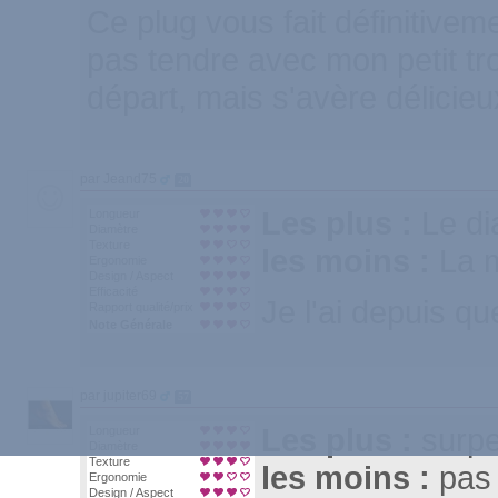
Ce plug vous fait définitivem
pas tendre avec mon petit tr
départ, mais s'avère délicieu
par Jeand75
20
Les plus :
Le di
Longueur
Diamètre
Texture
les moins :
La m
Ergonomie
Design / Aspect
Efficacité
Je l'ai depuis qu
Rapport qualité/prix
Note Générale
par jupiter69
57
Les plus :
surp
Longueur
Diamètre
Texture
les moins :
pas 
Ergonomie
Design / Aspect