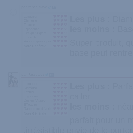
par francoislave
72
Les plus :
Diamè
Longueur
Diamètre
Texture
les moins :
Bas
Ergonomie
Design / Aspect
Efficacité
Super produit, q
Rapport qualité/prix
Note Générale
base peut rentre
par Passetous
84
Les plus :
Parfa
Longueur
Diamètre
Texture
caller
Ergonomie
Design / Aspect
les moins :
néa
Efficacité
Rapport qualité/prix
Note Générale
parfait pour un 
,irrésistible envie de le porter