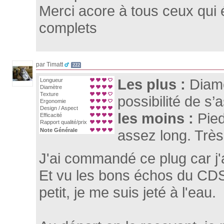
Merci acore à tous ceux qui 
complets
par Timatt
222
Les plus :
Diamè
Longueur
Diamètre
Texture
possibilité de s
Ergonomie
Design / Aspect
les moins :
Pied
Efficacité
Rapport qualité/prix
Note Générale
assez long. Très
J'ai commandé ce plug car j'
Et vu les bons échos du CDS s
petit, je me suis jeté à l'eau.