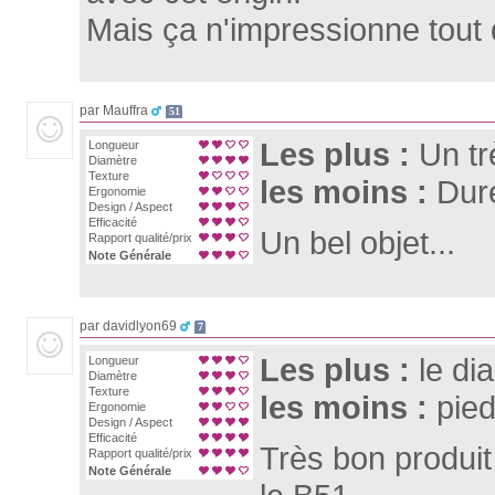
Mais ça n'impressionne tout
par Mauffra
51
Les plus :
Un tr
Longueur
Diamètre
Texture
les moins :
Dure
Ergonomie
Design / Aspect
Efficacité
Un bel objet...
Rapport qualité/prix
Note Générale
par davidlyon69
7
Les plus :
le di
Longueur
Diamètre
Texture
les moins :
pied
Ergonomie
Design / Aspect
Efficacité
Très bon produit
Rapport qualité/prix
Note Générale