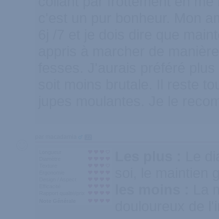
collant par frottement en me b
c'est un pur bonheur. Mon a
6j /7 et je dois dire que maint
appris à marcher de manière à
fesses. J'aurais préféré plus
soit moins brutale. Il reste t
jupes moulantes. Je le rec
par macadamia
22
Les plus :
Le di
Longueur
Diamètre
Texture
soi, le maintien 
Ergonomie
Design / Aspect
les moins :
La m
Efficacité
Rapport qualité/prix
Note Générale
douloureux de l'