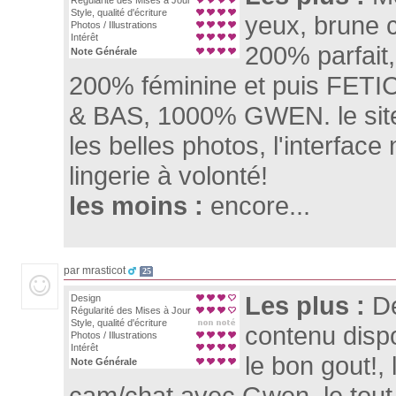
Régularité des Mises à Jour
Style, qualité d'écriture
yeux, brune c
Photos / Illustrations
Intérêt
200% parfait
Note Générale
200% féminine et puis FET
& BAS, 1000% GWEN. le site
les belles photos, l'interface 
lingerie à volonté!
les moins :
encore...
par mrasticot
25
Les plus :
De
Design
Régularité des Mises à Jour
Style, qualité d'écriture
contenu disp
Photos / Illustrations
Intérêt
le bon gout!, 
Note Générale
cam/chat avec Gwen, le tout