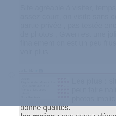
Site agréable à visiter, tem
assez court, on visite sans c
partie privée , pas testée enc
de photos , Gwen est une jo
finalement on est un peu fru
voir plus.
par karthier
16
Les plus :
si
Design
Régularité des Mises à Jour
Style, qualité d'écriture
peut faire na
Photos / Illustrations
Intérêt
photos implici
Note Générale
bonne qualités.