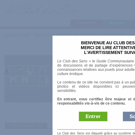
Categories
Marques
Tests & Produits
>
Sites Internet
>
Blogs et Sites érotiques
>
Photographie
>
Gwen
BIENVENUE AU CLUB DES
Gwen Follies
MERCI DE LIRE ATTENTI
L'AVERTISSEMENT SUIV
Le Club des Sens « le Guide Communautaire
URL
:
http://www.gwen-follies.com/index1.htm
de discussions et de partage d’expériences v
connaissances relatives aux jouets pour adultes,
Thème
: Amateurs et Exhib
culture érotique.
Le contenu de ce site ne convient pas à un pub
photos et vidéos disponibles ici peuven
sensibilités.
En entrant, vous certifiez être majeur et 
responsabilités vis-à-vis de ce contenu.
Entrer
So
avis utilisateurs
(9)
Afficher :
Sélec
Le Club des Sens est étiqueté grâce au système de l