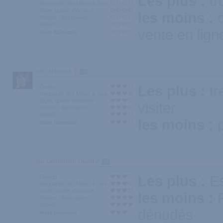
Les plus :
t
Régularité des Mises à Jour
Style, qualité d'écriture
les moins :
Photos / Illustrations
Intérêt
vente en lign
Note Générale
par lapinrose
50
Les plus :
tr
Design
Régularité des Mises à Jour
Style, qualité d'écriture
visiter
Photos / Illustrations
Intérêt
les moins :
Note Générale
par Gentleman-Ducat
24
Les plus :
Es
Design
Régularité des Mises à Jour
Style, qualité d'écriture
les moins :
Photos / Illustrations
Intérêt
dénudés
Note Générale