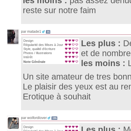
les moins :
pas assez dénu
reste sur notre faim
par matade1
16
Les plus :
De
Design
Régularité des Mises à Jour
Style, qualité d'écriture
et de nombre
Photos / Illustrations
Intérêt
les moins :
Note Générale
Un site amateur de tres bonne
Le plaisir des yeux est au r
Erotique à souhait
par wolfordlover
186
Les plus :
Mo
Design