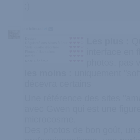
;)
par felincool
67
Les plus :
Qu
Design
Régularité des Mises à Jour
Style, qualité d'écriture
interface en f
Photos / Illustrations
Intérêt
photos, pas v
Note Générale
les moins :
uniquement "soft
décevra certains
Une référence des sites "ama
avec Gwen qui est une figur
microcosme.
Des photos de bon goût, un 