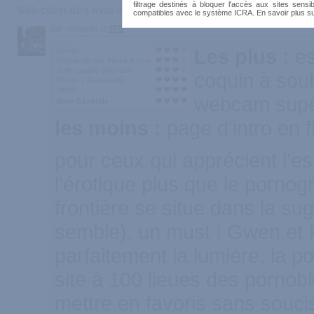
filtrage destinés à bloquer l'accès aux sites sensib
Sélection des avis les plus recommandés :
compatibles avec le système ICRA. En savoir plus s
par nicoquin
847
Les plus :
es
Design
Régularité des Mises à Jour
Style, qualité d'écriture
coquin à souh
Photos / Illustrations
Intérêt
webcam sup
Note Générale
les moins :
page d'intro en f
pour ceux qui apprécient l'es
l'érotique plus que le pornog
frontière se situe dans la su
semble). un must ! Gwen et 
parfaitement la lumière, la po
site à 100 lieues des pornobl
mettre en favoris sans souc