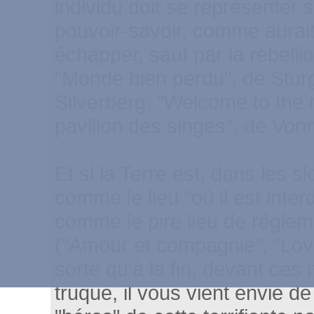
individu doit se représenter 
pouvoir-savoir, comme aurait
échapper, sauf par la rébellio
"Monde bien perdu", de Sturg
Silverberg; "Welcome to the
pavillon des singes", de Von
Et si la Terre est, dans les 
comme le lieu "où il est interd
comme le pire lieu de réglem
("Amour et compagnie", "Lov
sorte qu'à la fin, devant ces
truqué, il vous vient envie 