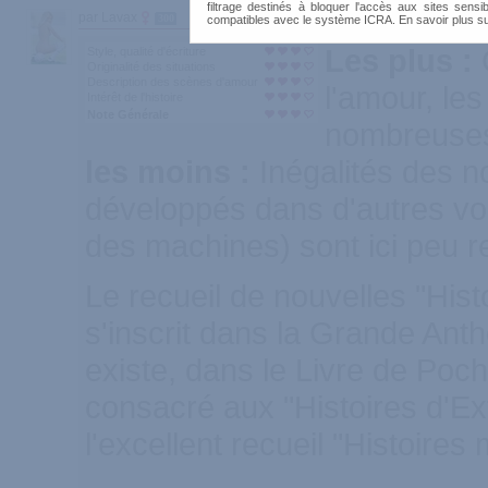
filtrage destinés à bloquer l'accès aux sites sensib
par Lavax
300
compatibles avec le système ICRA. En savoir plus s
Les plus :
Style, qualité d'écriture
Originalité des situations
Description des scènes d'amour
l'amour, les
Intérêt de l'histoire
Note Générale
nombreuses
les moins :
Inégalités des n
développés dans d'autres vo
des machines) sont ici peu 
Le recueil de nouvelles "Hist
s'inscrit dans la Grande Anth
existe, dans le Livre de Poc
consacré aux "Histoires d'Extr
l'excellent recueil "Histoire