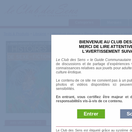
Categories
Marques
Tests & Produits
>
Librairie
>
Littérature érotique
>
Recueils de nouvelles
>
Histo
BIENVENUE AU CLUB DES
Histoires de Sexe-Fic
MERCI DE LIRE ATTENTI
L'AVERTISSEMENT SUIV
Marque
:
Le Livre de Poche
Le Club des Sens « le Guide Communautaire
Date de sortie
: 31/01/1996
de discussions et de partage d’expériences v
Prix indicatif
: 4.99 €
connaissances relatives aux jouets pour adultes,
culture érotique.
Auteur
:
Collectif
Le contenu de ce site ne convient pas à un pub
Littérature
: Etrangère
photos et vidéos disponibles ici peuven
Siècle
: XXe
sensibilités.
Collection
:
La Grande Anthologie de la Scien
ISBN-10
: 2253036765
En entrant, vous certifiez être majeur et 
Nombre de pages
: 447.00 pages
responsabilités vis-à-vis de ce contenu.
Sous la direction de Jacques Goimard, Gérard
Entrer
So
avis utilisateurs
(1)
Le Club des Sens est étiqueté grâce au système de l