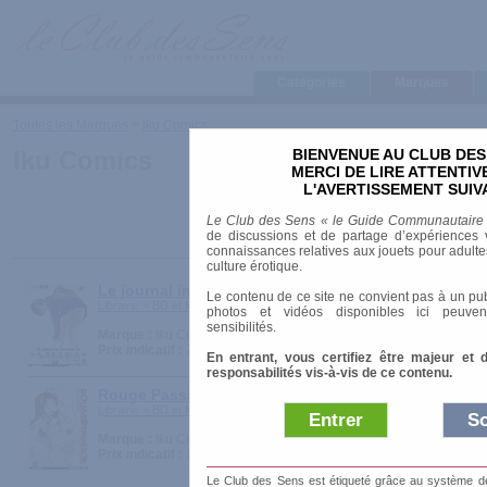
Categories
Marques
Toutes les Marques
>
Iku Comics
BIENVENUE AU CLUB DES
Iku Comics
MERCI DE LIRE ATTENTI
L'AVERTISSEMENT SUIV
Le Club des Sens « le Guide Communautaire
de discussions et de partage d’expériences v
connaissances relatives aux jouets pour adultes,
culture érotique.
Le journal intime de Sakura / Sakura Mail
Le contenu de ce site ne convient pas à un pub
Librairie > BD et Mangas
photos et vidéos disponibles ici peuven
sensibilités.
Marque :
Iku Comics
Prix indicatif :
7.95 €
En entrant, vous certifiez être majeur et 
responsabilités vis-à-vis de ce contenu.
Rouge Passion
Librairie > BD et Mangas
Entrer
So
Marque :
Iku Comics
Prix indicatif :
7.95 €
Le Club des Sens est étiqueté grâce au système de l