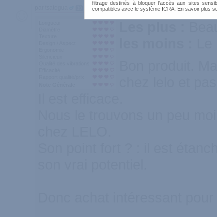
filtrage destinés à bloquer l'accès aux sites sensib
par tsatogua
39
compatibles avec le système ICRA. En savoir plus s
Les plus :
Beau
Longueur
Diamètre
Texture
les moins :
Le 
Design / Aspect
Ergonomie
Silencieux
Bon produit. M
Qualité des vibrations
Efficacité
Rapport qualité/prix
chez lelo et pas
Note Générale
Il est efficace.
Nous le trouvons un peu moin
chez LELO.
Son point fort ? : il est étanch
son vrai potentiel.
Donc achat intéressant pour 