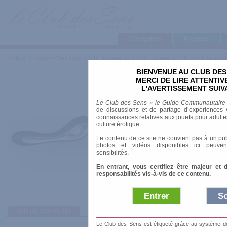
Categories
Marques
Tests & Produits
>
Sex Toys
>
Vibromasseurs
>
Vibromasseurs Chics
>
Insignia 
BIENVENUE AU CLUB DES
Insignia ISLA
MERCI DE LIRE ATTENTI
L'AVERTISSEMENT SUIV
Marque
:
Lelo
Le Club des Sens « le Guide Communautaire
Prix indicatif
: 109.00 €
de discussions et de partage d’expériences v
connaissances relatives aux jouets pour adultes,
Longueur
: 22.00 cm
culture érotique.
Diamètre
: 4.40 cm
Le contenu de ce site ne convient pas à un pub
Résiste à l'eau
: étanche
photos et vidéos disponibles ici peuven
Matière
: Silicone
sensibilités.
Alimentation
: Batterie et chargeur
En entrant, vous certifiez être majeur et 
responsabilités vis-à-vis de ce contenu.
Entrer
So
avis utilisateurs
(1)
Le Club des Sens est étiqueté grâce au système de l