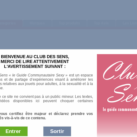
ategories
Marques
Top produits
Top Avis
Les Lis
BIENVENUE AU CLUB DES SENS,
MERCI DE LIRE ATTENTIVEMENT
L'AVERTISSEMENT SUIVANT :
Sens « le Guide Communautaire Sexy »
est un espace
s et de partage d’expériences visant à améliorer les
relatives aux jouets pour adultes, à la sexualité et à la
ue.
 ce site ne convient pas à un public mineur. Les textes,
idéos disponibles ici peuvent choquer certaines
vous certifiez être majeur et déclarez prendre vos
és vis-à-vis de ce contenu.
Entrer
Sortir