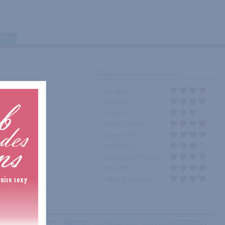
tes
Notes moyennes des avis
Longueur
Diamètre
Texture
Design / Aspect
Ergonomie
Silencieux
Qualité des vibrations
Efficacité
Rapport qualité/prix
Afficher :
Sélection
|
Les plus récents
|
Les plus recommandés