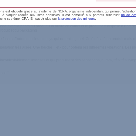
s est étiqueté grâce au système de l'ICRA, organisme indépendant qui permet l'utilisation
ue, double moteur, grande qualité
és à bloquer l'accès aux sites sensibles. Il est conseillé aux parents d'installer
un de ces
ec le système ICRA. En savoir plus sur
la protection des mineurs
.
lasse avec la photo du produit. On ouvre ce coffret et le produit est disposé à l'intéri
roduit et du packaging
e fushia. J'adore les fleurs de lys qui ornent le jouet. Coté décalé du produit mais c
nipulation très aisée. Une touche + et - pour obtenir les différentes vibrations. Les mo
t incontestablement intenses et qui produisent des sensations, humm, très très sym
ence!!