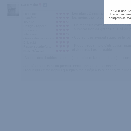
par myabe
56
Le Club des Sen
Les plus :
Design pur, objet magnifiq
Longueur
filtrage destin
les moins :
je ne vois pas!
Diamètre
compatibles av
Texture
- On reçoit un coffret en carton très c
Design / Aspect
=> Impression de grande qualité du p
Ergonomie
Silencieux
- Couleur très sympathique, j'ai le ros
Qualité des vibrations
Efficacité
- Produit très simple d'utilisation, ma
Rapport qualité/prix
et vient très très agréable.
Note Générale
- Actions des doubles moteurs (un en tête et l'autre en base)qui son
Concrètement, c'est un produit "beau", performant et discret.
Produit qui existe depuis quelques mois déjà à faire connaitre d'urg