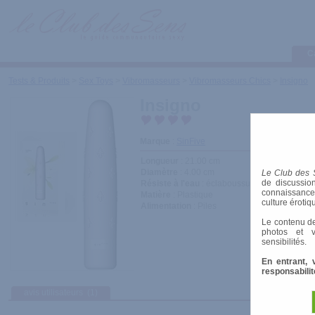
C
Tests & Produits
>
Sex Toys
>
Vibromasseurs
>
Vibromasseurs Chics
>
Insigno
Insigno
Marque
:
SinFive
Longueur
: 21.00 cm
Diamètre
: 4.00 cm
Le Club des 
de discussion
Résiste à l'eau
: éclaboussures
connaissances 
Matière
: Plastique
culture érotiq
Alimentation
: Piles
Le contenu de
photos et v
sensibilités.
En entrant, 
responsabilit
avis utilisateurs
(1)