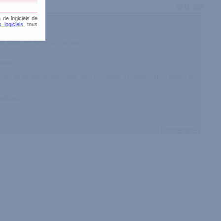
06.11.2008
 de logiciels de
 logiciels
, tous
eur sous une feuille de "calque".
lasse.
des de vibrations "alternatifs" sont excellents, ils rappellent un certain va
patiques.
4 Commentaires