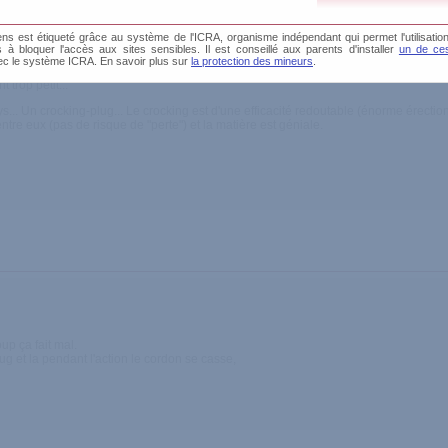
s est étiqueté grâce au système de l'ICRA, organisme indépendant qui permet l'utilisation
és à bloquer l'accès aux sites sensibles. Il est conseillé aux parents d'installer
un de ces
ec le système ICRA. En savoir plus sur
la protection des mineurs
.
 la matière, super pour les débutants...
trop petit...
... Un crocking-plug... Le crocking est d'une efficacité redoutable (énorme érection
ntre eux (pas de risque de "perte") et la matière est géniale.
up ça fait mal.
lug et la pendant l'action le cordon se casse,