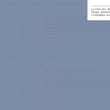
Sélection des avis les plus recommandés :
Le Club des Sen
par toutim
87
filtrage destin
compatibles av
Les plus :
innovent, douceur extreme de
Longueur
les moins :
diamètre du plug rapidement 
Diamètre
Texture
voici un ovni dans le monde des sex toys
Ergonomie
débuter. les deux éléments sont reliés e
Design / Aspect
Efficacité
Rapport qualité/prix
Note Générale
Autres avis les plus récents :
par chapoue
10
Les plus :
design, idéé géniale
Longueur
les moins :
cockring trop petit, fragile
Diamètre
Texture
Le principe me paraissait génial.
Ergonomie
Le cockring est vraiment trop petit du co
Design / Aspect
Soit,on retire le cockring, on garde le p
Efficacité
Rapport qualité/prix
Note Générale