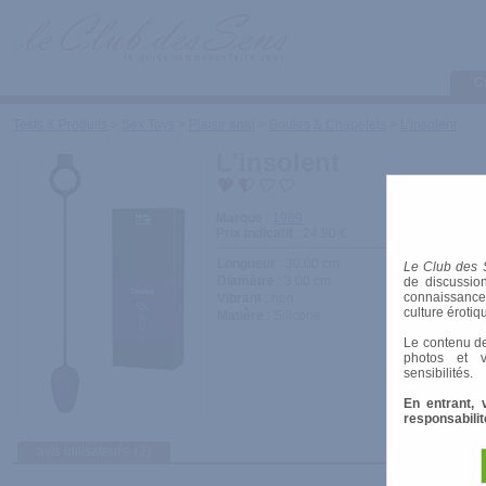
C
Tests & Produits
>
Sex Toys
>
Plaisir anal
>
Boules & Chapelets
>
L'insolent
L'insolent
Marque
:
1969
Prix indicatif
: 24.90 €
Longueur
: 30.00 cm
Le Club des 
Diamètre
: 3.00 cm
de discussion
connaissances 
Vibrant
: non
culture érotiq
Matière
: Silicone
Le contenu de
photos et v
sensibilités.
En entrant, 
responsabilit
avis utilisateurs
(2)