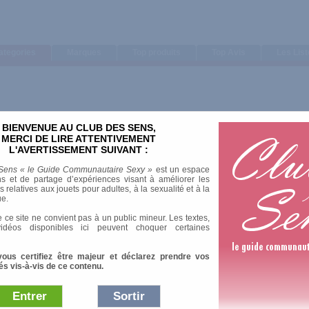
ategories
Marques
Top produits
Top Avis
Les Lis
BIENVENUE AU CLUB DES SENS,
MERCI DE LIRE ATTENTIVEMENT
L'AVERTISSEMENT SUIVANT :
Sens « le Guide Communautaire Sexy »
est un espace
s et de partage d’expériences visant à améliorer les
relatives aux jouets pour adultes, à la sexualité et à la
ue.
 ce site ne convient pas à un public mineur. Les textes,
idéos disponibles ici peuvent choquer certaines
vous certifiez être majeur et déclarez prendre vos
és vis-à-vis de ce contenu.
Entrer
Sortir