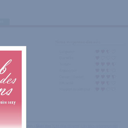
tes
Notes moyennes des avis
Longueur
Diamètre
Texture
Ergonomie
Design / Aspect
Efficacité
Rapport qualité/prix
Afficher :
Sélection
|
Les plus récents
|
Les plus recommandés