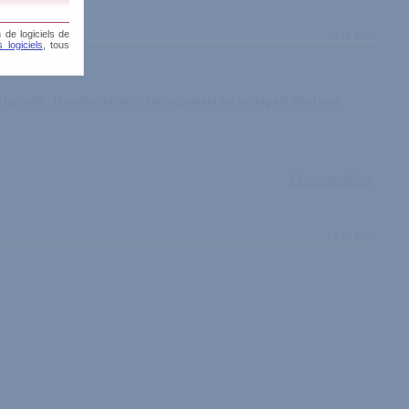
 de logiciels de
19.12.2009
 logiciels
, tous
 garantie : diamètre du pénis impressionant !)et le plug est idéal pour
8 Commentaires
14.10.2010