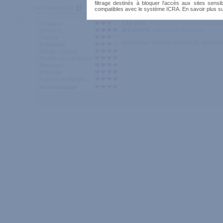
filtrage destinés à bloquer l'accès aux sites sensib
par asteroid
0
compatibles avec le système ICRA. En savoir plus s
Les plus :
tres bonne vibration et tail
Longueur
les moins :
piles non fournies
Diamètre
Texture
idéal pour simuler le point G, tres bo
Ergonomie
Design / Aspect
Qualité des vibrations
Silencieux
Efficacité
Rapport qualité/prix
Note Générale