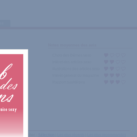
tes
Notes moyennes des avis
Choix des thèmes sexo
Intéret des articles sexo
Illustrations des articles sexo
Interêt général du magazine
Rapport qualité/prix
Afficher :
Sélection
|
Les plus récents
|
Les plus recommandés