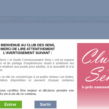
ategories
Marques
Top produits
Top Avis
Les Lis
BIENVENUE AU CLUB DES SENS,
MERCI DE LIRE ATTENTIVEMENT
L'AVERTISSEMENT SUIVANT :
Sens « le Guide Communautaire Sexy »
est un espace
s et de partage d’expériences visant à améliorer les
relatives aux jouets pour adultes, à la sexualité et à la
ue.
 ce site ne convient pas à un public mineur. Les textes,
idéos disponibles ici peuvent choquer certaines
vous certifiez être majeur et déclarez prendre vos
és vis-à-vis de ce contenu.
Entrer
Sortir