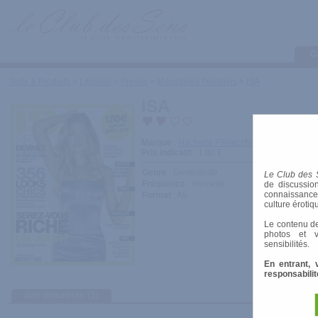
C
Tests & Produits
>
Librairie
>
Presse
>
Magazines Féminins
>
ISA
ISA
Marque
:
Hachette Filipacchi Médias
Prix indicatif
: 1.80 €
Genre
: Généraliste
Le Club des 
Fréquence
: mensuel
de discussion
connaissances 
Format
: A5
culture érotiq
Le contenu de
photos et v
sensibilités.
En entrant, 
responsabilit
avis utilisateurs
(1)