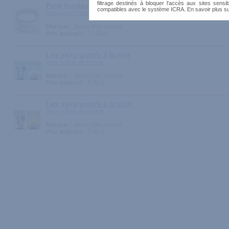
filtrage destinés à bloquer l'accès aux sites sensib
Petit fondant au caramel
compatibles avec le système ICRA. En savoir plus s
Massage et Plaisirs > Huiles et Crèmes
Marque :
Jardin des dames
Prix indicatif :
25.90 €
Les sexy gratt's à la mer
Jeux > Jeux de société
Marque :
Jardin des dames
Prix indicatif :
7.90 €
Les sexy gratt's à la ville
Jeux > Jeux de société
Marque :
Jardin des dames
Prix indicatif :
7.90 €