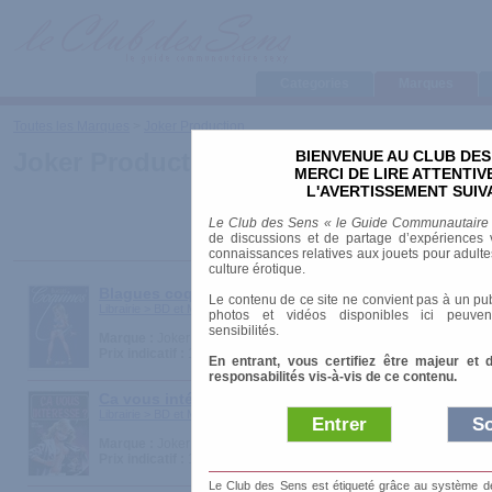
Categories
Marques
Toutes les Marques
>
Joker Production
BIENVENUE AU CLUB DES
Joker Production
MERCI DE LIRE ATTENTI
L'AVERTISSEMENT SUIV
Le Club des Sens « le Guide Communautaire
de discussions et de partage d’expériences v
connaissances relatives aux jouets pour adultes,
culture érotique.
Blagues coquines
Le contenu de ce site ne convient pas à un pub
Librairie > BD et Mangas
photos et vidéos disponibles ici peuven
sensibilités.
Marque :
Joker Production
Prix indicatif :
15.00 €
En entrant, vous certifiez être majeur et 
responsabilités vis-à-vis de ce contenu.
Ca vous intéresse ?
Librairie > BD et Mangas
Entrer
So
Marque :
Joker Production
Prix indicatif :
10.00 €
Le Club des Sens est étiqueté grâce au système de l