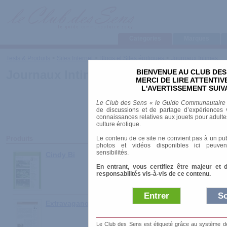
Categories
Marques
Tests & Produits
>
Sites Internet
>
Blogs et Sites érotiques
>
Journaux Intimes
BIENVENUE AU CLUB DES
Journaux Intimes
MERCI DE LIRE ATTENTI
L'AVERTISSEMENT SUIV
Le Club des Sens « le Guide Communautaire
de discussions et de partage d’expériences v
connaissances relatives aux jouets pour adultes,
culture érotique.
Le contenu de ce site ne convient pas à un pub
Produits
photos et vidéos disponibles ici peuven
sensibilités.
Cindy Bi
En entrant, vous certifiez être majeur et 
responsabilités vis-à-vis de ce contenu.
Entrer
So
Extravagances
Le Club des Sens est étiqueté grâce au système de l