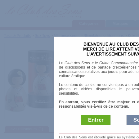
Categories
Marques
Tests & Produits
>
Sex Toys
>
Vibromasseurs
>
Stimulateurs clitoridiens
>
Kokesh
BIENVENUE AU CLUB DES
Kokeshi Dancer : Girl
MERCI DE LIRE ATTENTI
L'AVERTISSEMENT SUIV
Marque
:
Big Teaze Toys
Le Club des Sens « le Guide Communautaire
Prix indicatif
: 25.00 €
de discussions et de partage d’expériences v
connaissances relatives aux jouets pour adultes,
Longueur
: 11.00 cm
culture érotique.
Diamètre
: 0.00 cm
Le contenu de ce site ne convient pas à un pub
Résiste à l'eau
: éclaboussures
photos et vidéos disponibles ici peuven
Matière
: Plastique
sensibilités.
Alimentation
: Piles
En entrant, vous certifiez être majeur et 
Poupé japonaise vibrante
responsabilités vis-à-vis de ce contenu.
Entrer
So
avis utilisateurs
(1)
Le Club des Sens est étiqueté grâce au système de l