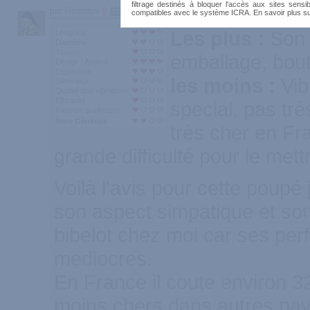
filtrage destinés à bloquer l'accès aux sites sensib
par Flammus
3759
compatibles avec le système ICRA. En savoir plus s
Les plus :
Son 
Longueur
Diamètre
Texture
emballage, bou
Design / Aspect
Ergonomie
les moins :
Vib
Silencieux
Qualité des vibrations
Efficacité
special, pas très
Rapport qualité/prix
Note Générale
très cher en Fra
grande difficulté pour le met
Voilà l'avis pour cette poupé 
son aspect simpatique et son 
bibelot chez moi car ses per
mediocres.
En France il coute environ 3
moins chers dans autres pa