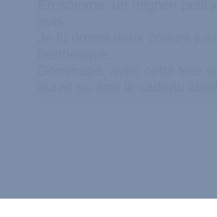
En somme, un mignon petit jo
avis.
Je lu donne deux coeurs just
l'esthetique.
Dommage, avec cette tète si
aurait pu ètre le cadeau id