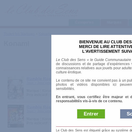
Categories
Marques
Toutes les Marques
>
Konami
BIENVENUE AU CLUB DES
Konami
MERCI DE LIRE ATTENTI
L'AVERTISSEMENT SUIV
Le Club des Sens « le Guide Communautaire
de discussions et de partage d’expériences v
connaissances relatives aux jouets pour adultes,
culture érotique.
Rumble Roses XX
Le contenu de ce site ne convient pas à un pub
Jeux > Jeux vidéos
photos et vidéos disponibles ici peuven
sensibilités.
Marque :
Konami
Prix indicatif :
69.90 €
En entrant, vous certifiez être majeur et 
responsabilités vis-à-vis de ce contenu.
Rumble Roses
Jeux > Jeux vidéos
Entrer
So
Marque :
Konami
Prix indicatif :
49.90 €
Le Club des Sens est étiqueté grâce au système de l