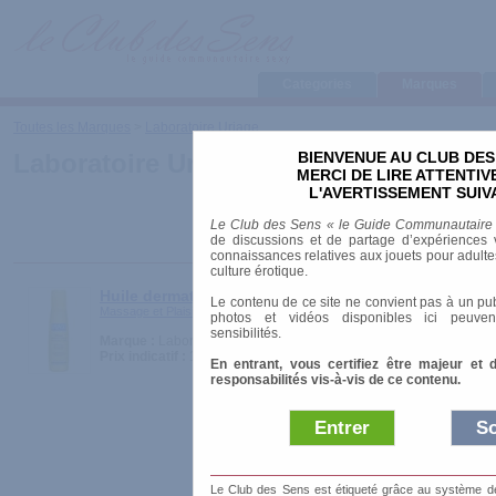
Categories
Marques
Toutes les Marques
>
Laboratoire Uriage
BIENVENUE AU CLUB DES
Laboratoire Uriage
MERCI DE LIRE ATTENTI
L'AVERTISSEMENT SUIV
Le Club des Sens « le Guide Communautaire
de discussions et de partage d’expériences v
connaissances relatives aux jouets pour adultes,
culture érotique.
Huile dermatologique Uriage
Le contenu de ce site ne convient pas à un pub
Massage et Plaisirs > Huiles et Crèmes
photos et vidéos disponibles ici peuven
sensibilités.
Marque :
Laboratoire Uriage
Prix indicatif :
12.50 €
En entrant, vous certifiez être majeur et 
responsabilités vis-à-vis de ce contenu.
Entrer
So
Le Club des Sens est étiqueté grâce au système de l