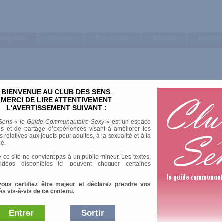
ategories
Marques
Top produits
Top Avis
Les Lis
e
BIENVENUE AU CLUB DES SENS,
MERCI DE LIRE ATTENTIVEMENT
L'AVERTISSEMENT SUIVANT :
Sens « le Guide Communautaire Sexy »
est un espace
s et de partage d’expériences visant à améliorer les
relatives aux jouets pour adultes, à la sexualité et à la
ue.
 ce site ne convient pas à un public mineur. Les textes,
idéos disponibles ici peuvent choquer certaines
vous certifiez être majeur et déclarez prendre vos
és vis-à-vis de ce contenu.
Entrer
Sortir