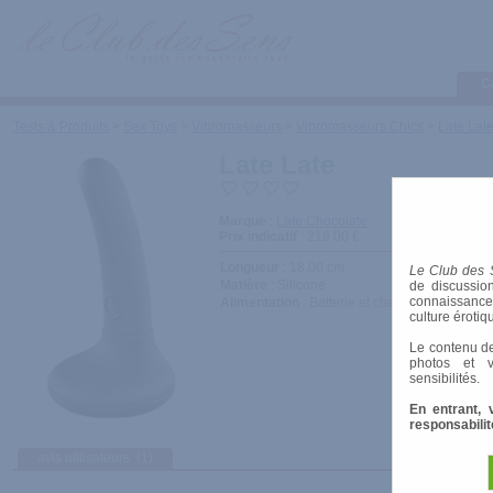
C
Tests & Produits
>
Sex Toys
>
Vibromasseurs
>
Vibromasseurs Chics
>
Late Lat
Late Late
Marque
:
Late Chocolate
Prix indicatif
: 219.00 €
Longueur
: 18.00 cm
Le Club des 
Matière
: Silicone
de discussion
connaissances 
Alimentation
: Batterie et chargeur
culture érotiq
Le contenu de
photos et v
sensibilités.
En entrant, 
responsabilit
avis utilisateurs
(1)