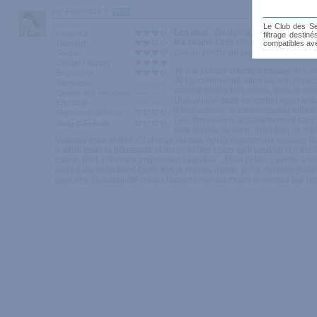
par Flammus
3759
Le Club des Sen
Les plus :
Design agreable et raffin
Longueur
filtrage destin
les moins :
très cher, tecnologie def
Diamètre
compatibles av
pas de poche de rangement, boite pas
Texture
Design / Aspect
Je n'ai jamais vraiment essayé le La
Ergonomie
Je l'ai commandé attiré de son aspect 
Silencieux
comme mème très chere, mais je croiais
Qualité des vibrations
Une vilaine boite en carton leger ten
Efficacité
d'instructions, le vibromasseur mème
Rapport qualité/prix
Les dimensions apparentement sont bi
Note Générale
plus grosse du corp, mais bon, je n'ai
s'allume pour te dire s'il charge ou pas. Après noumbreux essaies du
a attiré toute la poussiere et les poils des chats qu'il pouvait et il
cassé. Bref, prèmiere impression negative... Mais j'etais ouverte à m
autre Late defectuex! Cette fois je n'avais marre, je l'ai renvoyé 
peut ètre ça aurait été mieux laisser creer au moins le moteur par l