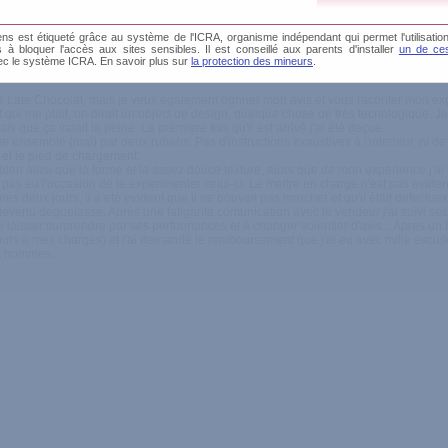
s est étiqueté grâce au système de l'ICRA, organisme indépendant qui permet l'utilisation
é, dimensions apparement correctes
és à bloquer l'accès aux sites sensibles. Il est conseillé aux parents d'installer
un de ces
ectueuse, manque de instructions, manque de lead pour savoir s'il charge, pas stabl
ec le système ICRA. En savoir plus sur
la protection des mineurs
.
 terrible
te Late Chocolat, mais je veux egalement donner mon avis et vous raconter mon ex
qui me plait, on dirait un object de design, quelque chose de très tecnologique. Je l'
 que ça valait la peine. La prèmiere fois qu'il est arrivé j'ai été deçue.
ue ensemble (mal) par deux rubans. Pas d'instructions exaustives à l'interieur, ni 
 et le pied de chargement.
en ainsi que la forme et la assez douce texture, alors que de mon experience j'a
 pas eu l'occasion de le experimenter celui-ci. Le mettre en charge n'est pas evident c
rés deux jours, il a eté evident que il ne pouvait pas marcher et qu'il était defe
 est devenu deguelasse. Après une fatigante comunication avec le vendeur j'ai suivi se
e laisser surprendre par ses performances et à changer volentier d'avis... Après un b
(toujours à mes charges) et j'ai demandé le remboursement que j'ai eu avec mille ex
es hommes...