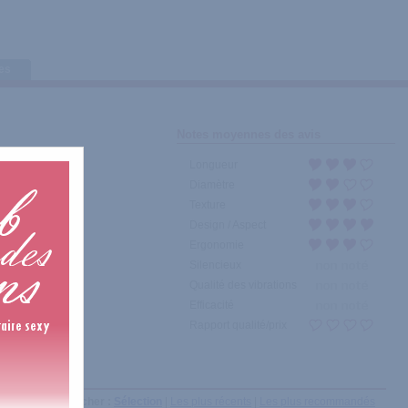
tes
Notes moyennes des avis
Longueur
Diamètre
Texture
Design / Aspect
Ergonomie
Silencieux
Qualité des vibrations
Efficacité
Rapport qualité/prix
Afficher :
Sélection
|
Les plus récents
|
Les plus recommandés