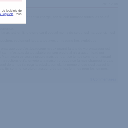
28.07.2008
 de logiciels de
 logiciels
, tous
e sur son pied pendant la charge, son silicon ramasse toutes les saleté,
perience.
ai acheté en Engleterre car il coutait moins de ce qui est marqué ici, il est
de pochon, seulement la garantie avec un resumé très syntetique
i remarqué que c'est beaucoup mieux quand la tète du vibromasseur est
ar il n'est pas du tout stable sur son pied et il n'y a aucun lead qui
ctuex. Ma maison est assez propre mais pendant ce temps comme un aimant il
s instructions et j'ai envoié à la maison productrice (à mes charges) le Late
out de temps j'ai reçu la substitution et... la mème chose c'est passé! Un
cuses. En somme, ce vibromasseur crée par les femmes pour les femmes...
9 Commentaires