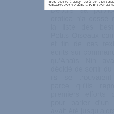
filtrage destinés à bloquer l'accès aux sites sensib
compatibles avec le système ICRA. En savoir plus s
Depuis sa public
erotica n'a cessé 
la liste des best
Petits Oiseaux cons
et fin de ces tex
écrits sur comman
qu'Anaïs Nin avai
décidé de sortir du
ils se trouvaien
parce qu'ils repr
premiers efforts
pour parler d'un
avait été jusqu'alo