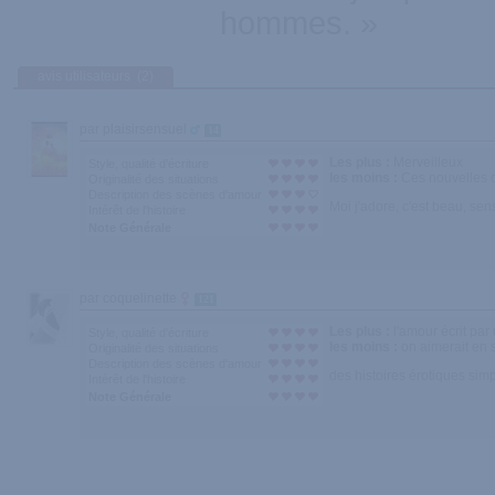
hommes. »
avis utilisateurs
(2)
par plaisirsensuel
14
Les plus :
Merveilleux
Style, qualité d'écriture
les moins :
Ces nouvelles o
Originalité des situations
Description des scènes d'amour
Moi j'adore, c'est beau, se
Intérêt de l'histoire
Note Générale
par coquelinette
121
Les plus :
l'amour écrit pa
Style, qualité d'écriture
les moins :
on aimerait en 
Originalité des situations
Description des scènes d'amour
des histoires érotiques si
Intérêt de l'histoire
Note Générale