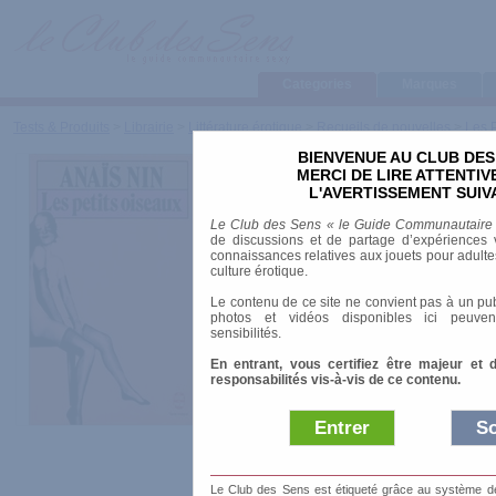
Categories
Marques
Tests & Produits
>
Librairie
>
Littérature érotique
>
Recueils de nouvelles
>
Les 
BIENVENUE AU CLUB DES
Les Petits O
MERCI DE LIRE ATTENTI
L'AVERTISSEMENT SUIV
Le Club des Sens « le Guide Communautaire
de discussions et de partage d’expériences v
connaissances relatives aux jouets pour adultes,
Marque
:
LGF - Li
culture érotique.
Date de sortie
: 01
Le contenu de ce site ne convient pas à un pub
photos et vidéos disponibles ici peuven
sensibilités.
Prix indicatif
: 2.7
En entrant, vous certifiez être majeur et 
responsabilités vis-à-vis de ce contenu.
Auteur
:
Anaïs Nin
Littérature
: Etrangère
Siècle
: XXe
Entrer
So
Collection
:
Livre de poche
ISBN-10
: 2266092030
Nombre de pages
: 157.00 pages
Le Club des Sens est étiqueté grâce au système de l