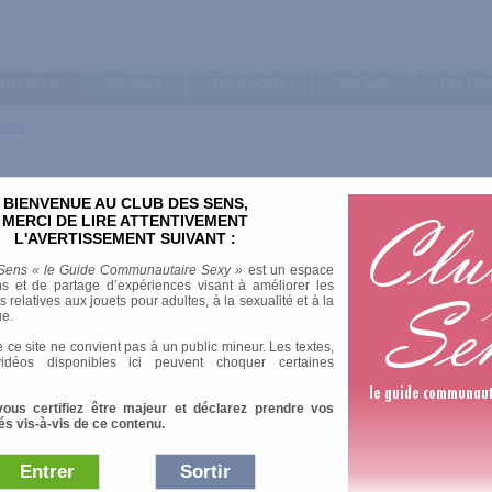
ategories
Marques
Top produits
Top Avis
Les Lis
hroma
BIENVENUE AU CLUB DES SENS,
MERCI DE LIRE ATTENTIVEMENT
L'AVERTISSEMENT SUIVANT :
Sens « le Guide Communautaire Sexy »
est un espace
s et de partage d’expériences visant à améliorer les
relatives aux jouets pour adultes, à la sexualité et à la
ue.
 ce site ne convient pas à un public mineur. Les textes,
idéos disponibles ici peuvent choquer certaines
u, magenta, rouge, noir et olive.
vous certifiez être majeur et déclarez prendre vos
és vis-à-vis de ce contenu.
Entrer
Sortir
Afficher :
Sélection
|
Les plus 