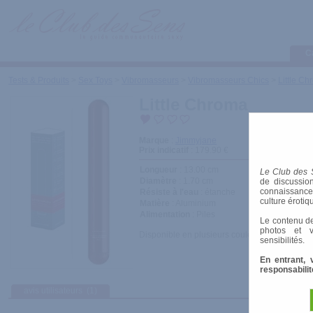
C
Tests & Produits
>
Sex Toys
>
Vibromasseurs
>
Vibromasseurs Chics
>
Little C
Little Chroma
Marque
:
Jimmyjane
Prix indicatif
: 179.90 €
Longueur
: 13.00 cm
Le Club des 
Diamètre
: 1.70 cm
de discussion
connaissances 
Résiste à l'eau
: étanche
culture érotiq
Matière
: Aluminium
Alimentation
: Piles
Le contenu de
photos et v
Disponible en plusieurs couleurs : Orange, ble
sensibilités.
En entrant, 
responsabilit
avis utilisateurs
(1)