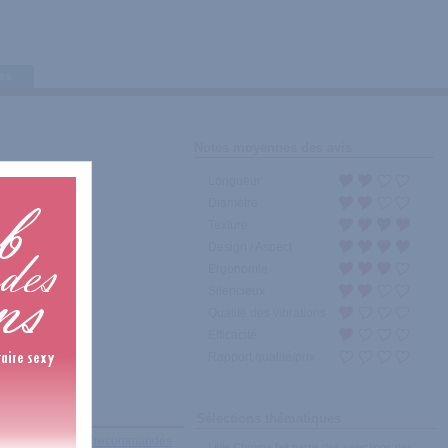
tes
Notes moyennes des avis
Longueur
Diamètre
Texture
Design / Aspect
Ergonomie
Silencieux
Qualité des vibrations
Efficacité
Rapport qualité/prix
Sélections thématiques
récents
|
Les plus recommandés
Little Chroma fait partie des sélections des