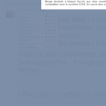
filtrage destinés à bloquer l'accès aux sites sensib
Sélection des avis les plus recommandés :
compatibles avec le système ICRA. En savoir plus s
par lespipuces
1600
Les plus :
La m
Longueur
Diamètre
Texture
l'étanchéité, p
Design / Aspect
Ergonomie
partout...
Silencieux
Qualité des vibrations
Efficacité
les moins :
Eff
Rapport qualité/prix
Note Générale
C'est un avis relativement né
livre aujourd'hui... Il s'agit du 
factory...
* Pourquoi j'ai acheté ce prod