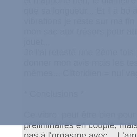
et n'apporte rien, le diamètre 
que sa longueur... Et il a bo
vibrations je reste sur ma fin
mon sac aux trésors pour att
jouet...
Je l'ai retesté une 2ème fois
donner mon avis mais les tes
mêmes... Clitoridien = nul vag
* Conclusions *
Ce vibro peut être bien pou
préliminaires en couple, mai
pas à l'orgasme avec... L'ami