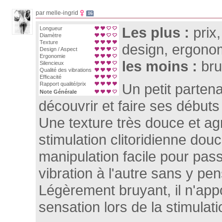
par melle-ingrid
16
Les plus :
prix
Longueur
Diamètre
Texture
design, ergono
Design / Aspect
Ergonomie
les moins :
brui
Silencieux
Qualité des vibrations
Efficacité
Rapport qualité/prix
Un petit partena
Note Générale
découvrir et faire ses début
Une texture très douce et ag
stimulation clitoridienne dou
manipulation facile pour pas
vibration à l'autre sans y pen
Légèrement bruyant, il n'app
sensation lors de la stimulat