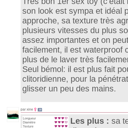
Très bon 1er sex toy (c'était
son look est sympa et idéal 
approche, sa texture très agré
plusieurs vitesses du plus so
assez importantes et on peut
facilement, il est waterproof
plus de le laver très facileme
Seul bémol: il est plus fait po
clitoridienne, pour la pénétra
glisser un peu des mains.
par xine
10
Les plus :
sa t
Longueur
Diamètre
Texture