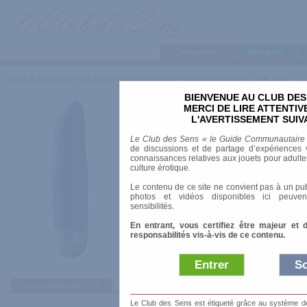
Categories
Marques
Tests & Produits
>
Sex Toys
>
Vibromasseurs
>
Colorés et Funs
>
Little dolly
BIENVENUE AU CLUB DES
Little dolly
MERCI DE LIRE ATTENTI
L'AVERTISSEMENT SUIV
Marque
:
Fun Factory
Le Club des Sens « le Guide Communautaire
Prix indicatif
: 34.90 €
de discussions et de partage d’expériences v
connaissances relatives aux jouets pour adultes,
Longueur
: 14.50 cm
culture érotique.
Diamètre
: 3.50 cm
Le contenu de ce site ne convient pas à un pub
Résiste à l'eau
: étanche
photos et vidéos disponibles ici peuven
Matière
: Silicone
sensibilités.
Alimentation
: Piles
En entrant, vous certifiez être majeur et 
responsabilités vis-à-vis de ce contenu.
Entrer
So
avis utilisateurs
(15)
Afficher :
Sélec
Le Club des Sens est étiqueté grâce au système de l