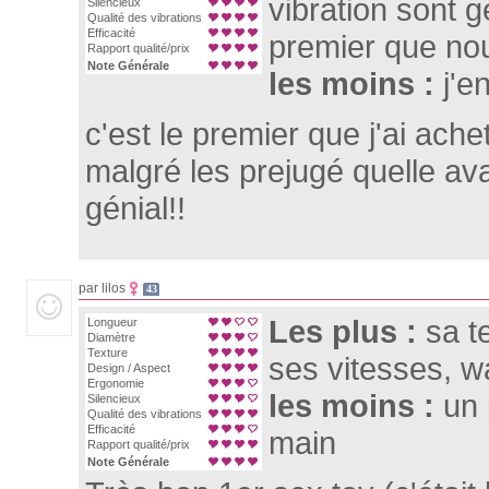
vibration sont g
Silencieux
Qualité des vibrations
Efficacité
premier que no
Rapport qualité/prix
Note Générale
les moins :
j'e
c'est le premier que j'ai ac
malgré les prejugé quelle avai
génial!!
par lilos
43
Les plus :
sa t
Longueur
Diamètre
Texture
ses vitesses, w
Design / Aspect
Ergonomie
les moins :
un 
Silencieux
Qualité des vibrations
Efficacité
main
Rapport qualité/prix
Note Générale