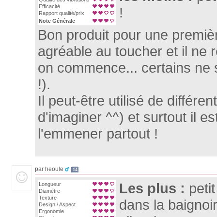
Efficacité
!
Rapport qualité/prix
Note Générale
Bon produit pour une première
agréable au toucher et il ne
on commence... certains ne 
!).
Il peut-être utilisé de différ
d'imaginer ^^) et surtout il es
l'emmener partout !
par heoule
14
Les plus :
peti
Longueur
Diamètre
Texture
dans la baignoire
Design / Aspect
Ergonomie