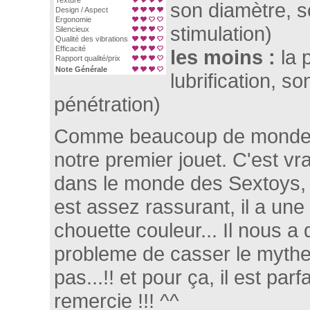
Texture
son diamètre, s
Design / Aspect
Ergonomie
stimulation)
Silencieux
Qualité des vibrations
Efficacité
les moins :
la 
Rapport qualité/prix
Note Générale
lubrification, so
pénétration)
Comme beaucoup de monde, le
notre premier jouet. C'est vr
dans le monde des Sextoys, 
est assez rassurant, il a une
chouette couleur... Il nous 
probleme de casser le mythe,
pas...!! et pour ça, il est parfa
remercie !!! ^^