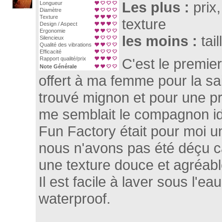
Les plus :
prix,
Longueur
Diamètre
Texture
texture
Design / Aspect
Ergonomie
les moins :
tai
Silencieux
Qualité des vibrations
Efficacité
Rapport qualité/prix
C'est le premier
Note Générale
offert à ma femme pour la sain
trouvé mignon et pour une p
me semblait le compagnon id
Fun Factory était pour moi u
nous n'avons pas été déçu car
une texture douce et agréabl
Il est facile à laver sous l'eau
waterproof.