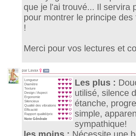
que je l'ai trouvé... Il servir
pour montrer le principe des 
!
Merci pour vos lectures et c
par Lavax
300
Les plus :
Douc
Longueur
Diamètre
Texture
utilisé, silence
Design / Aspect
Ergonomie
étanche, progre
Silencieux
Qualité des vibrations
Efficacité
simple, apparen
Rapport qualité/prix
Note Générale
sympathique!
les moins :
Nécessite une bo