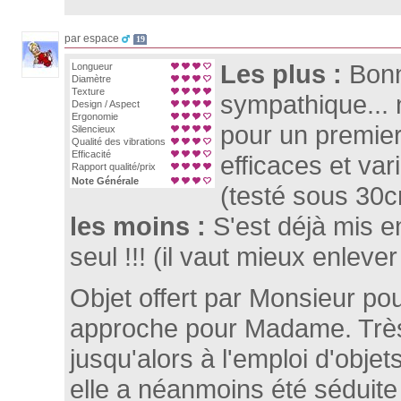
par espace
19
Les plus :
Bonn
Longueur
Diamètre
Texture
sympathique... 
Design / Aspect
Ergonomie
pour un premier 
Silencieux
Qualité des vibrations
Efficacité
efficaces et var
Rapport qualité/prix
Note Générale
(testé sous 30
les moins :
S'est déjà mis en
seul !!! (il vaut mieux enlever 
Objet offert par Monsieur po
approche pour Madame. Très
jusqu'alors à l'emploi d'objet
elle a néanmoins été séduite