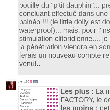
bouille du "p'tit dauphin"... p
concluant effectué dans une
balnéo !!! (le little dolly est 
waterproof)... mais, pour l'i
stimulation clitoridienne.... j
la pénétration viendra en son
ferais un nouveau compte r
venu!..
par liz30
835
Les plus :
La 
Longueur
Diamètre
Texture
FACTORY, le des
Design / Aspect
Ergonomie
les moins :
pet
Silencieux
Qualité des vibrations