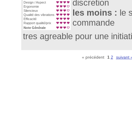
discretion
Design / Aspect
Ergonomie
les moins :
le 
Silencieux
Qualité des vibrations
Efficacité
commande
Rapport qualité/prix
Note Générale
tres agreable pour une initiat
« précédent
1
2
suivant 