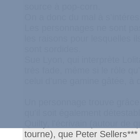
source à pop-corn.
On a donc du mal à s'intéress
Les personnages ne sont pa
les raisons pour lesquelles i
sont sordides.
Sue Lyon, qui interprète Lolit
très fade, même si le rôle qu'
celui d'une gamine gâtée, à q
Un personnage trouve grâce
qu'il soit également détestabl
Quilty, l'écrivain (autour de qu
tourne), que Peter Sellers*** 