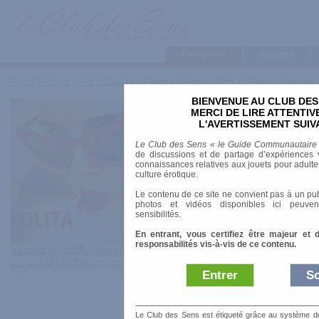
Categories
Marques
Tests & Produits
>
Arts et Culture
>
Cinéma et Films
>
Films et Scènes érotiques 
BIENVENUE AU CLUB DES
Lolita
MERCI DE LIRE ATTENTI
L'AVERTISSEMENT SUIV
Le Club des Sens « le Guide Communautaire
de discussions et de partage d’expériences v
connaissances relatives aux jouets pour adultes,
Date de sortie
: 13
culture érotique.
Le contenu de ce site ne convient pas à un pub
Réalisateur
:
Stanley Kubrick
photos et vidéos disponibles ici peuven
sensibilités.
Acteurs
:
James Mason
,
Shelley Winters
,
Pet
Durée
: 2h32
En entrant, vous certifiez être majeur et 
Années
: 1960-1970
responsabilités vis-à-vis de ce contenu.
Origine
: Britannique
Public
: Interdit -16 ans
Entrer
So
Durant l'été, dans l
Le Club des Sens est étiqueté grâce au système de l