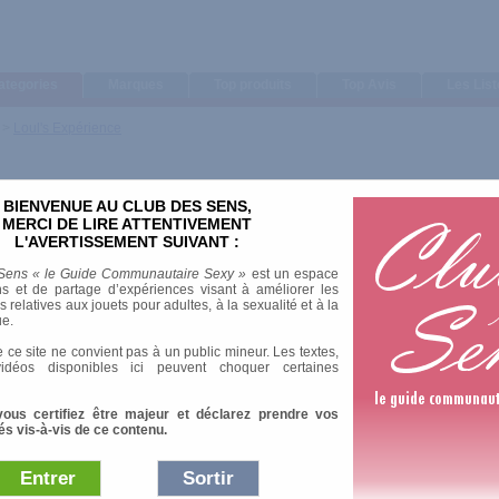
ategories
Marques
Top produits
Top Avis
Les Lis
>
Loul's Expérience
BIENVENUE AU CLUB DES SENS,
MERCI DE LIRE ATTENTIVEMENT
L'AVERTISSEMENT SUIVANT :
Sens « le Guide Communautaire Sexy »
est un espace
s et de partage d’expériences visant à améliorer les
relatives aux jouets pour adultes, à la sexualité et à la
ue.
 ce site ne convient pas à un public mineur. Les textes,
idéos disponibles ici peuvent choquer certaines
vous certifiez être majeur et déclarez prendre vos
és vis-à-vis de ce contenu.
Entrer
Sortir