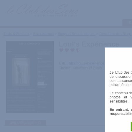
C
Tests & Produits
>
Sites Internet
>
Blogs et Sites érotiques
>
Cimetière des Blogs
Loul's Expérience
URL
:
http://louls-experience.blogspot.com/
Thème
: Amateurs et Exhib
Le Club des 
de discussion
connaissances 
culture érotiq
Le contenu de
photos et v
sensibilités.
En entrant, 
responsabilit
avis utilisateurs
(3)