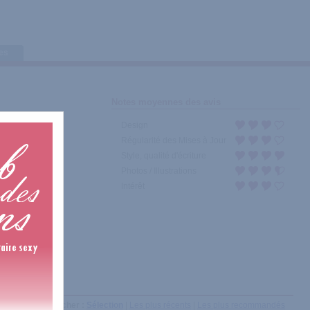
tes
Notes moyennes des avis
Design
Régularité des Mises à Jour
Style, qualité d'écriture
Photos / Illustrations
Intérêt
Afficher :
Sélection
|
Les plus récents
|
Les plus recommandés