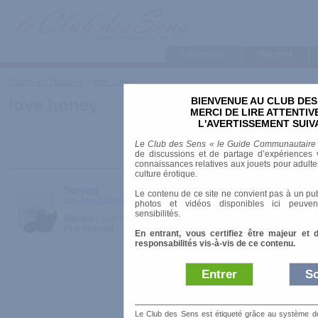
Categories
Marques
Toutes les Marques
>
love honey
BIENVENUE AU CLUB DES
love honey
MERCI DE LIRE ATTENTI
L'AVERTISSEMENT SUIV
Le Club des Sens « le Guide Communautaire
de discussions et de partage d’expériences v
connaissances relatives aux jouets pour adultes,
culture érotique.
Sqweel
Le contenu de ce site ne convient pas à un pub
Sex Toys > Vibromasseurs > Colorés et Funs
photos et vidéos disponibles ici peuven
sensibilités.
Marque :
love honey
Prix indicatif :
45.00 €
En entrant, vous certifiez être majeur et 
responsabilités vis-à-vis de ce contenu.
Entrer
So
Le Club des Sens est étiqueté grâce au système de l