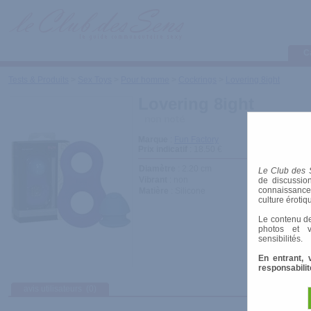
C
Tests & Produits
>
Sex Toys
>
Pour homme
>
Cockrings
>
Lovering 8ight
Lovering 8ight
Marque
:
Fun Factory
Prix indicatif
: 18.50 €
Diamètre
: 2.20 cm
Le Club des 
Vibrant
: non
de discussion
connaissances 
Matière
: Silicone
culture érotiq
Le contenu de
photos et v
sensibilités.
En entrant, 
responsabilit
avis utilisateurs
(0)