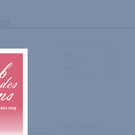
tes
Notes moyennes des avis
Texture
Design / Aspect
Efficacité
Rapport qualité/prix
Sélections thématiques
récents
|
Les plus recommandés
Lovering 8ight fait partie des sélections des