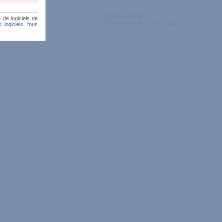
membres suivantes :
Purple power !
 de logiciels de
Liste créée par
Claire
300
 logiciels
, tous