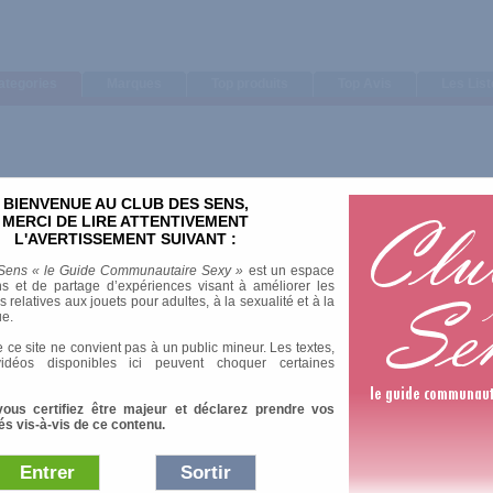
ategories
Marques
Top produits
Top Avis
Les Lis
BIENVENUE AU CLUB DES SENS,
MERCI DE LIRE ATTENTIVEMENT
L'AVERTISSEMENT SUIVANT :
Sens « le Guide Communautaire Sexy »
est un espace
s et de partage d’expériences visant à améliorer les
relatives aux jouets pour adultes, à la sexualité et à la
ue.
 ce site ne convient pas à un public mineur. Les textes,
idéos disponibles ici peuvent choquer certaines
vous certifiez être majeur et déclarez prendre vos
és vis-à-vis de ce contenu.
Entrer
Sortir
Afficher :
Sélection
|
Les plus 