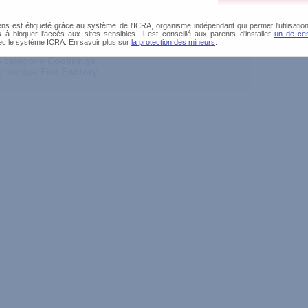
s est étiqueté grâce au système de l'ICRA, organisme indépendant qui permet l'utilisation
core été testé par les membres du ClubDesSens.fr
és à bloquer l'accès aux sites sensibles. Il est conseillé aux parents d'installer
un de ces
nir plus d'informations, vous avez à votre disposition :
ec le système ICRA. En savoir plus sur
la protection des mineurs
.
a catégorie
Cockrings
a marque
Fun Factory