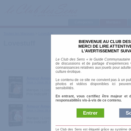
Categories
Marques
Toutes les Marques
>
Lovestuff
BIENVENUE AU CLUB DES
Lovestuff
MERCI DE LIRE ATTENTI
L'AVERTISSEMENT SUIV
Le Club des Sens « le Guide Communautaire
de discussions et de partage d’expériences v
connaissances relatives aux jouets pour adultes,
culture érotique.
Amour Amour Provocateur
Le contenu de ce site ne convient pas à un pub
Jeux > Jeux de société
photos et vidéos disponibles ici peuven
sensibilités.
Marque :
Lovestuff
Prix indicatif :
19.00 €
En entrant, vous certifiez être majeur et 
responsabilités vis-à-vis de ce contenu.
Amour Amour Maitresse
Jeux > Jeux de société
Entrer
So
Marque :
Lovestuff
Prix indicatif :
19.00 €
Le Club des Sens est étiqueté grâce au système de l