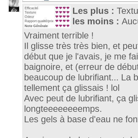
Les plus :
Textu
Efficacité
Texture
Odeur
les moins :
Auc
Rapport qualité/prix
Note Générale
Vraiment terrible !
Il glisse très très bien, et p
début que je l'avais, je me 
baignoire, et (erreur de début
beaucoup de lubrifiant... La b
tellement ça glissais ! lol
Avec peut de lubrifiant, ça g
longteeeeeeeemps.
Les gels à base d'eau ne font