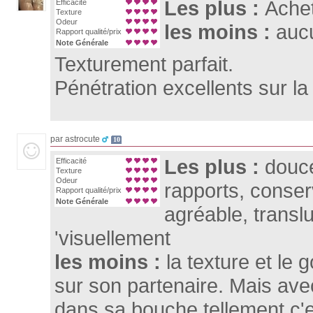
Les plus :
Achet
Efficacité
Texture
Odeur
les moins :
aucu
Rapport qualité/prix
Note Générale
Texturement parfait.
Pénétration excellents sur l
par astrocute
10
Les plus :
douce
Efficacité
Texture
Odeur
rapports, conser
Rapport qualité/prix
Note Générale
agréable, translu
'visuellement
les moins :
la texture et le
sur son partenaire. Mais ave
dans sa bouche tellement c'e