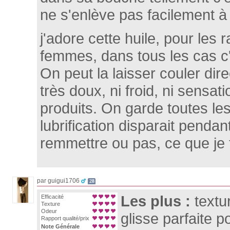
ne s'enlève pas facilement à 
j'adore cette huile, pour le
femmes, dans tous les cas c'e
On peut la laisser couler dire
très doux, ni froid, ni sensa
produits. On garde toutes le
lubrification disparait pendan
remmettre ou pas, ce que je 
par guigui1706
28
Les plus :
textu
Efficacité
Texture
Odeur
glisse parfaite p
Rapport qualité/prix
Note Générale