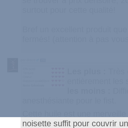
se trouver à prix dérisoire, 
surtout pour cette qualité!
Bref un excellent produit qu
fermés! (attention à pas vo
par draco
195
Les plus :
Très 
Efficacité
Texture
Odeur
entièrement les
Rapport qualité/prix
Note Générale
les moins :
Diff
anesthésiante pour le fist.
Cette huile est une merveille
noisette suffit pour couvrir u