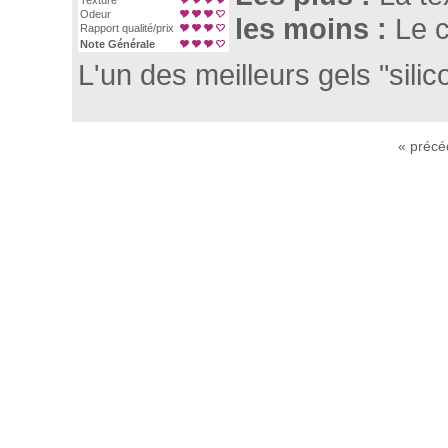
Texture
Odeur
les moins :
Le 
Rapport qualité/prix
Note Générale
L'un des meilleurs gels "silic
« précé