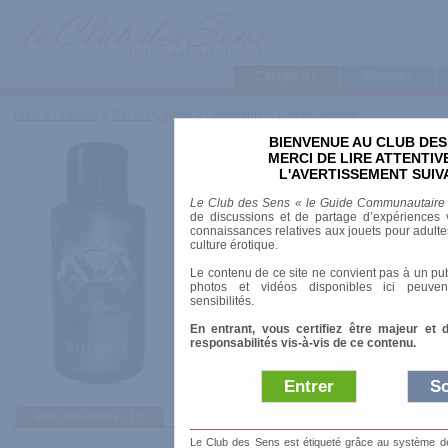
Categories
Marques
Tests & Produits
>
Gel et Hygiène
>
Lubrifiants
>
X-Man Silicone
BIENVENUE AU CLUB DES
X-Man Silicone
MERCI DE LIRE ATTENTI
L'AVERTISSEMENT SUIV
Marque
:
X-Man All Black (Belgo Prism)
Le Club des Sens « le Guide Communautaire
Date de sortie
: 01/01/2005
de discussions et de partage d’expériences v
Prix indicatif
: 16.38 €
connaissances relatives aux jouets pour adultes,
culture érotique.
Texture
: à base de silicone
Le contenu de ce site ne convient pas à un pub
Contenance ( ml )
: 490.00
photos et vidéos disponibles ici peuven
Aromatisé
: non
sensibilités.
Compatible préservatif
: oui
En entrant, vous certifiez être majeur et 
Conditionnements 100 - 250 - 490 ml utilisabl
responsabilités vis-à-vis de ce contenu.
masturbation, latex, caoutchoucs voiture
Entrer
So
avis utilisateurs
(19)
Le Club des Sens est étiqueté grâce au système de l