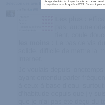
filtrage destinés à bloquer l'accès aux sites sensib
Sélection des avis les plus recommandés :
compatibles avec le système ICRA. En savoir plus s
par Timatt
222
Les plus :
effic
Efficacité
Texture
Odeur
pas, aucune odeu
Rapport qualité/prix
Note Générale
tient, coule dou
les moins :
Le pas de vis d
solide, difficile de mettre l
internet.
Je voulais depuis longtemps t
ayant entendu parler fréquem
à ceux à base d'eau, surtout
d'habitude depuis que j'y suis
que je n'ai pas été déçu du t