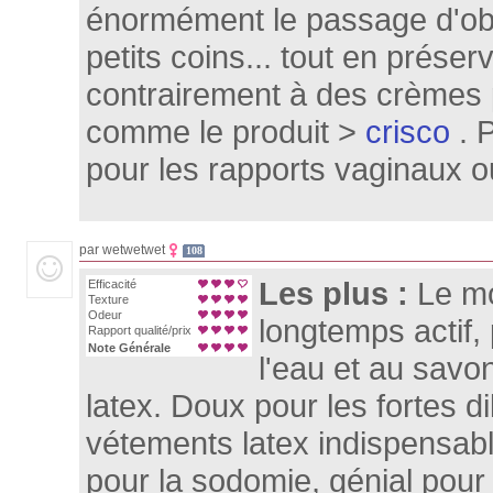
énormément le passage d'obj
petits coins... tout en préser
contrairement à des crèmes 
comme le produit >
crisco
. P
pour les rapports vaginaux 
par wetwetwet
108
Les plus :
Le mo
Efficacité
Texture
Odeur
longtemps actif,
Rapport qualité/prix
Note Générale
l'eau et au savo
latex. Doux pour les fortes di
vétements latex indispensabl
pour la sodomie, génial pou