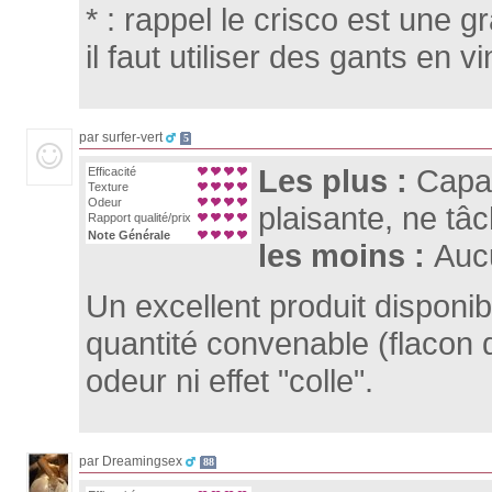
* : rappel le crisco est une 
il faut utiliser des gants en v
par surfer-vert
5
Les plus :
Capac
Efficacité
Texture
Odeur
plaisante, ne tâ
Rapport qualité/prix
Note Générale
les moins :
Auc
Un excellent produit disponib
quantité convenable (flacon 
odeur ni effet "colle".
par Dreamingsex
88