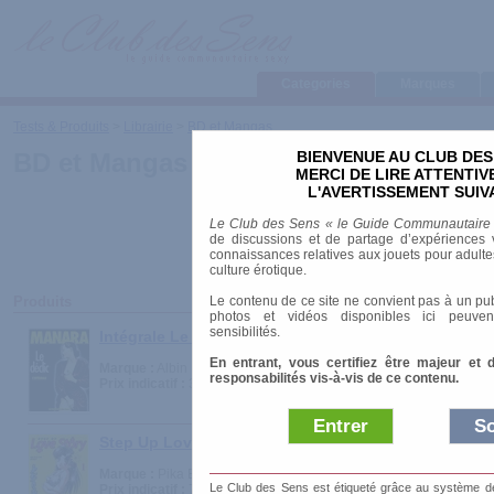
Categories
Marques
Tests & Produits
>
Librairie
>
BD et Mangas
BIENVENUE AU CLUB DES
BD et Mangas
MERCI DE LIRE ATTENTI
L'AVERTISSEMENT SUIV
Le Club des Sens « le Guide Communautaire
de discussions et de partage d’expériences v
connaissances relatives aux jouets pour adultes,
culture érotique.
Le contenu de ce site ne convient pas à un pub
Produits
photos et vidéos disponibles ici peuven
sensibilités.
Intégrale Le Déclic, tomes 1 à 4
En entrant, vous certifiez être majeur et 
Marque :
Albin Michel - L'Echo des Savanes
responsabilités vis-à-vis de ce contenu.
Prix indicatif :
30.00 €
Entrer
So
Step Up Love Story
Marque :
Pika Editions
Le Club des Sens est étiqueté grâce au système de l
Prix indicatif :
7.90 €