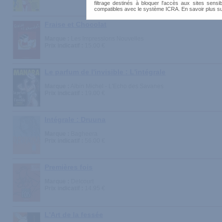
filtrage destinés à bloquer l'accès aux sites sensib
compatibles avec le système ICRA. En savoir plus s
Fraise et Chocolat
Marque :
Les Impressions Nouvelles
Prix indicatif :
15.00 €
Le parfum de l'invisible : L'intégrale
Marque :
Albin Michel - L'Echo des Savanes
Prix indicatif :
19.00 €
Intégrale : Druuna
Marque :
Bagheera
Prix indicatif :
56.00 €
Premières fois
Marque :
Delcourt
Prix indicatif :
14.95 €
L'Art de la fessée