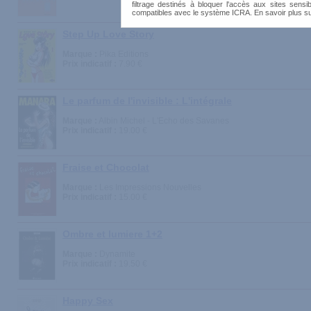
filtrage destinés à bloquer l'accès aux sites sensib
compatibles avec le système ICRA. En savoir plus s
Step Up Love Story
Marque :
Pika Editions
Prix indicatif :
7.90 €
Le parfum de l'invisible : L'intégrale
Marque :
Albin Michel - L'Echo des Savanes
Prix indicatif :
19.00 €
Fraise et Chocolat
Marque :
Les Impressions Nouvelles
Prix indicatif :
15.00 €
Ombre et lumiere 1+2
Marque :
Dynamite
Prix indicatif :
19.50 €
Happy Sex