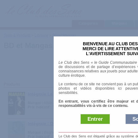
Categories
Marques
Tests & Produits
>
Librairie
>
BD et Mangas
BIENVENUE AU CLUB DES
BD et Mangas
MERCI DE LIRE ATTENTI
L'AVERTISSEMENT SUIV
Le Club des Sens « le Guide Communautaire
de discussions et de partage d’expériences v
connaissances relatives aux jouets pour adultes,
culture érotique.
Le contenu de ce site ne convient pas à un pub
Produits
photos et vidéos disponibles ici peuven
sensibilités.
Intégrale Le Déclic, tomes 1 à 4
En entrant, vous certifiez être majeur et 
Marque :
Albin Michel - L'Echo des Savanes
responsabilités vis-à-vis de ce contenu.
Prix indicatif :
30.00 €
Entrer
So
Intégrale : Druuna
Marque :
Bagheera
Le Club des Sens est étiqueté grâce au système de l
Prix indicatif :
56.00 €