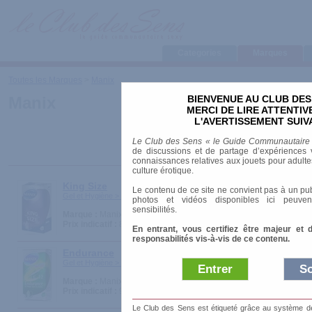
Categories
Marques
Toutes les Marques
>
Manix
BIENVENUE AU CLUB DES
Manix
MERCI DE LIRE ATTENTI
L'AVERTISSEMENT SUIV
Le Club des Sens « le Guide Communautaire
de discussions et de partage d’expériences v
connaissances relatives aux jouets pour adultes,
culture érotique.
King Size
Le contenu de ce site ne convient pas à un pub
Gel et Hygiène > Préservatifs
photos et vidéos disponibles ici peuven
sensibilités.
Marque :
Manix
Prix indicatif :
8.60 €
En entrant, vous certifiez être majeur et 
responsabilités vis-à-vis de ce contenu.
Endurance
Gel et Hygiène > Préservatifs
Entrer
So
Marque :
Manix
Prix indicatif :
9.40 €
Le Club des Sens est étiqueté grâce au système de l