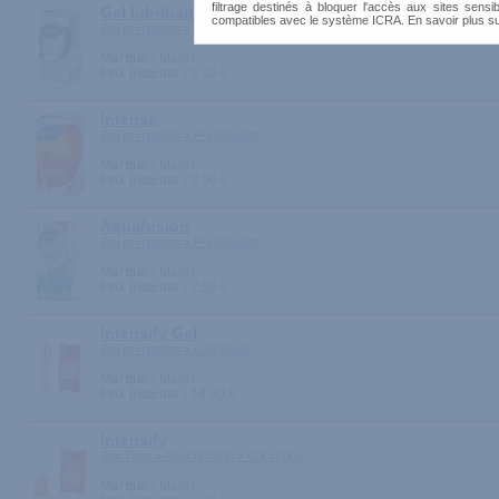
filtrage destinés à bloquer l'accès aux sites sensib
Gel lubrifiant Manix
compatibles avec le système ICRA. En savoir plus s
Gel et Hygiène > Lubrifiants
Marque :
Manix
Prix indicatif :
8.40 €
Intense
Gel et Hygiène > Préservatifs
Marque :
Manix
Prix indicatif :
8.90 €
Aquafusion
Gel et Hygiène > Préservatifs
Marque :
Manix
Prix indicatif :
7.50 €
Intensify Gel
Gel et Hygiène > Lubrifiants
Marque :
Manix
Prix indicatif :
14.60 €
Intensify
Sex Toys > Pour homme > Cockrings
Marque :
Manix