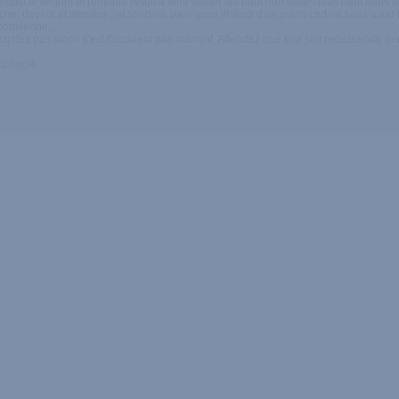
lit le rectum et remonte jusqu'à faire sauter les bouchon situés plus haut dans le c
e, devant et derrière ; et soudain vous vous libérez d'un poids certain sans avoir b
convienne...
tez pas sinon c'est l'accident pas marrant. Attendez que tout soit redescendu dans
nophage.