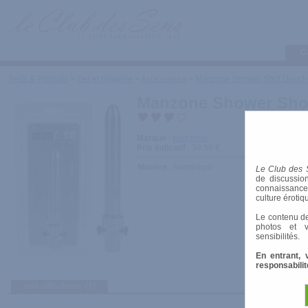
C
Tests & Produits
>
Gel et Hygiène
>
Accessoires
>
Manzone Shower Shot Douch
Manzone Shower Sho
Marque
:
Manzone
Prix indicatif
: 38.50 €
Matière
: Aluminium
Le Club des 
de discussion
connaissances 
culture érotiq
Le contenu de
photos et v
sensibilités.
En entrant, 
responsabilit
avis utilisateurs
(1)