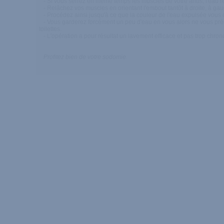
- Si vous serrez en même temps les muscles de votre anus, l'eau remp
- Relâchez vos muscles en orientant l'embout tantôt à droite, à gauch
- Procédez ainsi jusqu'à ce que la couleur de l'eau expulsée vous 
- Vous garderez forcément un peu d'eau en vous alors ne vous précipi
toilettes.
- L'opération a pour résultat un lavement efficace et pas trop chro
Profitez bien de votre sodomie.