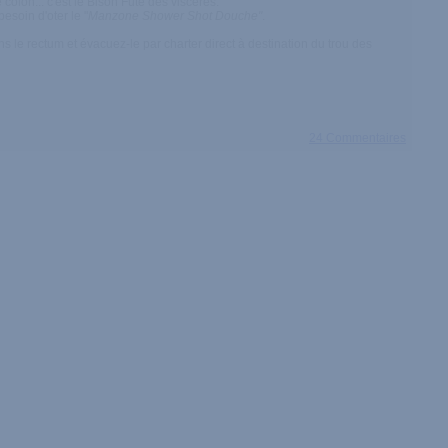
ôlon... c'est le Bison Fûté des viscères.
esoin d'oter le "
Manzone Shower Shot Douche"
.
 le rectum et évacuez-le par charter direct à destination du trou des
24 Commentaires