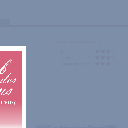
tes
Notes moyennes des avis
Utilité
Efficacité
Rapport qualité/prix
Afficher :
Sélection
|
Les plus récents
|
Les plus recommandés