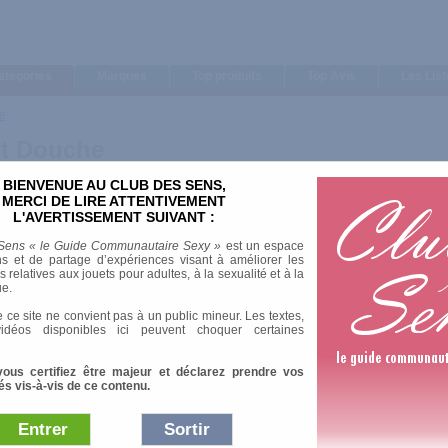
ategories
Marques
Top produits
Top Avis
Les Lis
e
t Douche
BIENVENUE AU CLUB DES SENS,
MERCI DE LIRE ATTENTIVEMENT
L'AVERTISSEMENT SUIVANT :
Sens « le Guide Communautaire Sexy »
est un espace
s et de partage d’expériences visant à améliorer les
relatives aux jouets pour adultes, à la sexualité et à la
ue.
 ce site ne convient pas à un public mineur. Les textes,
idéos disponibles ici peuvent choquer certaines
vous certifiez être majeur et déclarez prendre vos
és vis-à-vis de ce contenu.
Entrer
Sortir