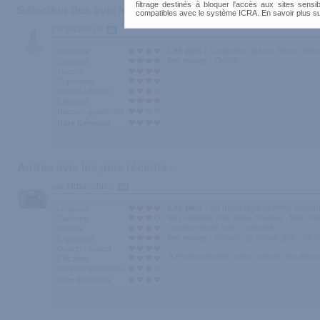
filtrage destinés à bloquer l'accès aux sites sensib
Sélection des avis les plus recommandés :
compatibles avec le système ICRA. En savoir plus s
par mcbain
42
Les plus :
Longueur, gland, forme, diam
Longueur
les moins :
Odeur
Diamètre
Texture
Ergonomie
Design / Aspect
Efficacité
Rapport qualité/prix
Note Générale
Autres avis les plus récents :
par Mrbonobo
44
Les plus :
Au déballage comme toujours 
Longueur
très réaliste une belle couleur , Mell n'a
Diamètre
commentaire avec curiosité
Texture
les moins :
Aucun , je pense que son o
Ergonomie
Design / Aspect
À recommander pour apaiser les tensio
Efficacité
Rapport qualité/prix
Note Générale