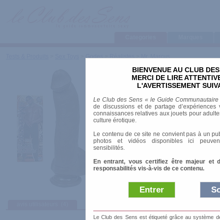
Categories
Marques
Tests & Produits
>
Sex Toys
>
Godes
>
Réalistes
>
Mr. Marcus
BIENVENUE AU CLUB DES
Mr. Marcus
MERCI DE LIRE ATTENTI
L'AVERTISSEMENT SUIV
Marque
:
Doc Johnson
Le Club des Sens « le Guide Communautaire
Prix indicatif
: 68.00 €
de discussions et de partage d’expériences v
connaissances relatives aux jouets pour adultes,
Longueur
: 23.00 cm
culture érotique.
Diamètre
: 5.00 cm
Le contenu de ce site ne convient pas à un pub
Matière
: UR5
photos et vidéos disponibles ici peuven
Ventouse
: oui
sensibilités.
En entrant, vous certifiez être majeur et 
responsabilités vis-à-vis de ce contenu.
Entrer
So
avis utilisateurs
(4)
Afficher :
Sélec
Le Club des Sens est étiqueté grâce au système de l