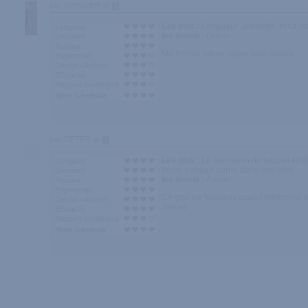
par simbado6
5
Les plus :
Longueur ,diametre, et ca ma
Longueur
les moins :
Odeur
Diamètre
Texture
Ma femme adore super pied assure
Ergonomie
Design / Aspect
Efficacité
Rapport qualité/prix
Note Générale
par PETER
5
Les plus :
La sensation de naturel et la
Longueur
pénis d'acteur porno dans son sexe
Diamètre
les moins :
Aucun
Texture
Ergonomie
Ce god est fabuleux,quand mafemme le p
Design / Aspect
assuré
Efficacité
Rapport qualité/prix
Note Générale