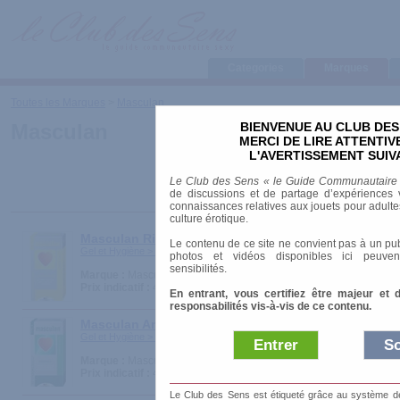
Categories
Marques
Toutes les Marques
>
Masculan
BIENVENUE AU CLUB DES
Masculan
MERCI DE LIRE ATTENTI
L'AVERTISSEMENT SUIV
Le Club des Sens « le Guide Communautaire
de discussions et de partage d’expériences v
connaissances relatives aux jouets pour adultes,
culture érotique.
Masculan Ribbed Dotted - Type 3
Le contenu de ce site ne convient pas à un pub
Gel et Hygiène > Préservatifs
photos et vidéos disponibles ici peuven
sensibilités.
Marque :
Masculan
Prix indicatif :
4.20 €
En entrant, vous certifiez être majeur et 
responsabilités vis-à-vis de ce contenu.
Masculan Anatomic - Type 4
Gel et Hygiène > Préservatifs
Entrer
So
Marque :
Masculan
Prix indicatif :
4.20 €
Le Club des Sens est étiqueté grâce au système de l