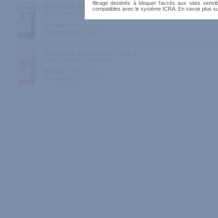
filtrage destinés à bloquer l'accès aux sites sensib
Masculan Dotted - Type 2
compatibles avec le système ICRA. En savoir plus s
Gel et Hygiène > Préservatifs
Marque :
Masculan
Prix indicatif :
4.20 €
Masculan Sensitive - Type 1
Gel et Hygiène > Préservatifs
Marque :
Masculan
Prix indicatif :
4.20 €