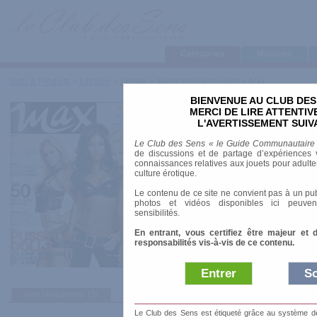
Categories
Marques
Tests & Produits
>
Librairie
>
Presse
>
Magazines Masculins
>
Max
BIENVENUE AU CLUB DES
Max
MERCI DE LIRE ATTENTI
L'AVERTISSEMENT SUIV
Marque
:
Mondadori France
Le Club des Sens « le Guide Communautaire
Prix indicatif
: 3.00 €
de discussions et de partage d’expériences v
connaissances relatives aux jouets pour adultes,
Genre
: Généraliste
culture érotique.
Fréquence
: mensuel
Le contenu de ce site ne convient pas à un pub
Format
: A4
photos et vidéos disponibles ici peuven
sensibilités.
En entrant, vous certifiez être majeur et 
responsabilités vis-à-vis de ce contenu.
Entrer
So
avis utilisateurs
(3)
Le Club des Sens est étiqueté grâce au système de l