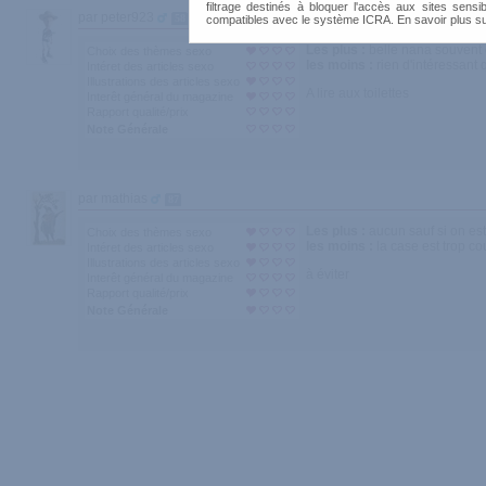
filtrage destinés à bloquer l'accès aux sites sensib
par peter923
58
compatibles avec le système ICRA. En savoir plus s
Les plus :
belle nana souvent
Choix des thèmes sexo
les moins :
rien d'intéressant 
Intéret des articles sexo
Illustrations des articles sexo
A lire aux toilettes
Interêt général du magazine
Rapport qualité/prix
Note Générale
par mathias
87
Les plus :
aucun sauf si on es
Choix des thèmes sexo
les moins :
la case est trop co
Intéret des articles sexo
Illustrations des articles sexo
à éviter
Interêt général du magazine
Rapport qualité/prix
Note Générale