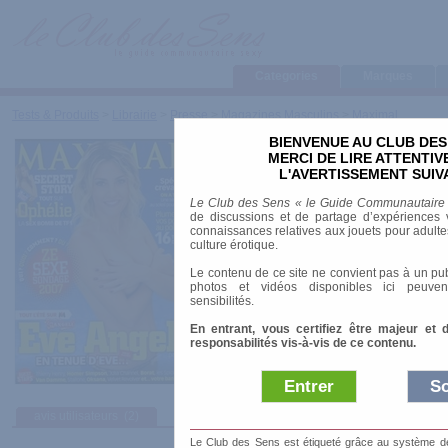
Categories
Marques
Tests & Produits
>
Librairie
>
Presse
>
Magazines Masculins
>
Maximal
BIENVENUE AU CLUB DES
Maximal
MERCI DE LIRE ATTENTI
L'AVERTISSEMENT SUIV
Marque
:
Hachette Filipacchi Médias
Le Club des Sens « le Guide Communautaire
Prix indicatif
: 3.50 €
de discussions et de partage d’expériences v
connaissances relatives aux jouets pour adultes,
Genre
: Généraliste
culture érotique.
Fréquence
: mensuel
Le contenu de ce site ne convient pas à un pub
Format
: A4
photos et vidéos disponibles ici peuven
sensibilités.
En entrant, vous certifiez être majeur et 
responsabilités vis-à-vis de ce contenu.
Entrer
So
avis utilisateurs
(2)
Le Club des Sens est étiqueté grâce au système de l