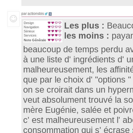
par actionsbis
5
Les plus :
Beauco
Design
Navigation
Sérieux
les moins :
payan
Services
Note Générale
beaucoup de temps perdu ave
à une liste d' ingrédients d' u
malheureusement, les affinit
que par le choix d' "options 
on se croirait dans un hyper
veut absolument trouvé la so
mère Eugénie, salée et poivr
c' est malheureusement l' ab
consommation qui s' écrase s