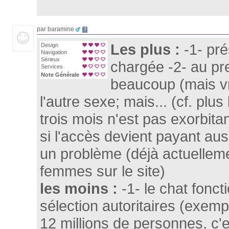
par baramine
7
Les plus :
-1- pré
Design
Navigation
Sérieux
chargée -2- au pre
Services
Note Générale
beaucoup (mais v
l'autre sexe; mais... (cf. plus
trois mois n'est pas exorbita
si l'accès devient payant aus
un problème (déjà actuelle
femmes sur le site)
les moins :
-1- le chat fonc
sélection autoritaires (exemp
12 millions de personnes, c'es