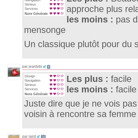
Navigation
Sérieux
approche plus rela
Services
Note Générale
les moins :
pas d
mensonge
Un classique plutôt pour du 
par jeanbibi
8
Les plus :
facile
Design
Navigation
Sérieux
les moins :
facile
Services
Note Générale
Juste dire que je ne vois pas
voisin à rencontre sa femme
par laird
52