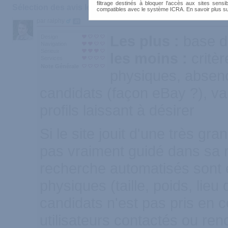
filtrage destinés à bloquer l'accès aux sites sensib
Sélection des avis les plus recommandés :
compatibles avec le système ICRA. En savoir plus s
par ralphy
49
Les plus :
base d
Design
Navigation
Sérieux
les moins :
critè
Services
Note Générale
physiques, absen
candidats (façon eBay ?), va
profils laissant à désirer
Si le site jouit d'une très gran
pas vraiment guidé dans sa r
recherche automatisés sont 
physiques (taille, poids, lieu
candidats n'est pas pris en c
utilisateurs contactés ou re