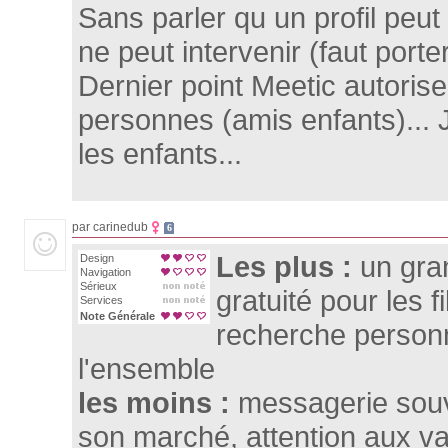
Sans parler qu un profil peu
ne peut intervenir (faut porter
Dernier point Meetic autorise
personnes (amis enfants)... 
les enfants...
par carinedub
6
Les plus :
un gra
Design
Navigation
Sérieux
gratuité pour les f
Services
Note Générale
recherche personn
l'ensemble
les moins :
messagerie souve
son marché, attention aux va