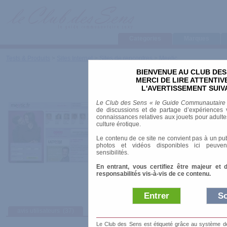
Categories
Marques
Tests & Produits
>
Sites Internet
>
Sites de rencontres
>
Meetic
BIENVENUE AU CLUB DES
Meetic
MERCI DE LIRE ATTENTI
L'AVERTISSEMENT SUIV
Le Club des Sens « le Guide Communautaire
URL
:
http://www.meetic.fr/
de discussions et de partage d’expériences v
connaissances relatives aux jouets pour adultes,
Payant
: oui
culture érotique.
Chat
: oui
Le contenu de ce site ne convient pas à un pub
photos et vidéos disponibles ici peuven
sensibilités.
En entrant, vous certifiez être majeur et 
responsabilités vis-à-vis de ce contenu.
Entrer
So
avis utilisateurs
(37)
Le Club des Sens est étiqueté grâce au système de l