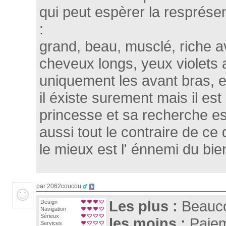
qui peut espèrer la resprése
:
grand, beau, musclé, riche a
cheveux longs, yeux violets 
uniquement les avant bras, et
il éxiste surement mais il est
princesse et sa recherche est
aussi tout le contraire de ce
le mieux est l' énnemi du bie
par 2062coucou
6
Les plus :
Beauco
Design
Navigation
Sérieux
les moins :
Paiem
Services