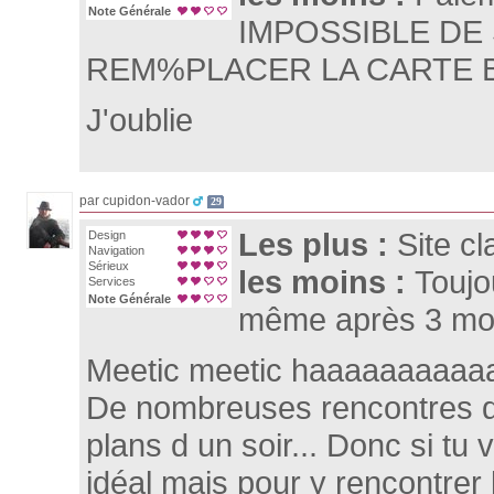
Note Générale
IMPOSSIBLE DE 
REM%PLACER LA CARTE BAN
J'oublie
par cupidon-vador
29
Les plus :
Site cla
Design
Navigation
Sérieux
les moins :
Toujou
Services
Note Générale
même après 3 moi
Meetic meetic haaaaaaaaaa
De nombreuses rencontres d
plans d un soir... Donc si tu 
idéal mais pour y rencontrer 