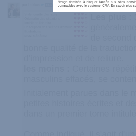
filtrage destinés à bloquer l'accès aux sites sensib
par Lukkas
1326
compatibles avec le système ICRA. En savoir plus s
Les plus :
Style, qualité d'écriture
Originalité des situations
Intérêt de l'histoire
généralemen
Description des scènes d'amour
Illustrations
de second 
Note Générale
bonne qualité de la traductio
d'impression et de reliure.
les moins :
Certaines répéti
masculins effacés, se content
Initialement parues dans le
petites histoires écrites et
dans un premier tome intitu
Comme indiqué, il s'agit d'un 