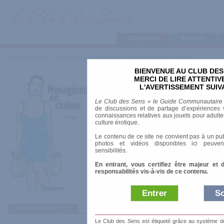
Categories
Marques
Tests & Produits
>
Librairie
>
BD et Mangas
>
Ménagères en chaleur
BIENVENUE AU CLUB DES
Ménagères en chaleu
MERCI DE LIRE ATTENTI
L'AVERTISSEMENT SUIV
Marque
:
Dynamite
Le Club des Sens « le Guide Communautaire
Date de sortie
: 01/01/2006
de discussions et de partage d’expériences v
Prix indicatif
: 14.50 €
connaissances relatives aux jouets pour adultes,
culture érotique.
Auteur
:
Armas
Le contenu de ce site ne convient pas à un pub
Collection
:
Outrage
photos et vidéos disponibles ici peuven
ISBN-10
: 2915101337
sensibilités.
Nombre de pages
: 219.00 pages
En entrant, vous certifiez être majeur et 
responsabilités vis-à-vis de ce contenu.
Entrer
So
avis utilisateurs
(1)
Le Club des Sens est étiqueté grâce au système de l