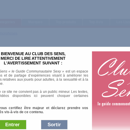
ategories
Marques
Top produits
Top Avis
Les Lis
morphoses
BIENVENUE AU CLUB DES SENS,
MERCI DE LIRE ATTENTIVEMENT
L'AVERTISSEMENT SUIVANT :
Sens « le Guide Communautaire Sexy »
est un espace
s et de partage d’expériences visant à améliorer les
relatives aux jouets pour adultes, à la sexualité et à la
ue.
 ce site ne convient pas à un public mineur. Les textes,
idéos disponibles ici peuvent choquer certaines
ir comme un des beaux-arts et un exercice de l'intelligence. L'amour physique e
vous certifiez être majeur et déclarez prendre vos
ants. Comme certaines romancières sont des grandes dames du crime, elle est b
és vis-à-vis de ce contenu.
, auxquelles l'auteur accorde une importance toute particulière, ne pensent qu'à 
homme abandonné et suicidaire, cet universitaire espagnol ou encore cette épous
rs tourments, au cours de jeux sexuels les plus engoués, étranges, inattendus. Quin
Entrer
Sortir