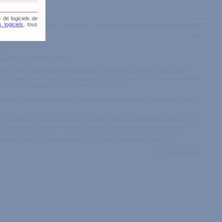
 de logiciels de
 logiciels
, tous
Afficher :
Sélection
|
Les plus récents
|
Les plus recommandés
11.07.2007
e.
 papier » du même auteur.
uel. Ainsi le jeune homme handicapé s’avère être un bon amant, cette
 et Thanatos dans une quête de plaisir fatale. Aucune de ces nouvelles ne
nalyse psychologique : « une question de goût »
ouvoir donné par la fellation, qui permet de régner sur le plaisir de l’autre,
on, le même orgueil narcissique, la même fausse générosité. Régner sur le
 a sans doute la même ivresse à prodiguer la volupté que la douleur, et il
t leurs vertiges m’étaient chers qui consacraient mon pouvoir... »
4 Commentaires