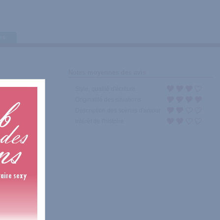
tes
Notes moyennes des avis
Style, qualité d'écriture
Originalité des situations
Description des scènes d'amour
Intérêt de l'histoire
st pour elle une
ien la reine de
" ça ". Pour cet
e de commandant,
ze petits chefs-