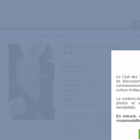
C
Tests & Produits
>
Librairie
>
Littérature érotique
>
Recueils de nouvelles
>
Méta
Métamorphoses
Marque
:
Pocket
Date de sortie
: 15/06/2006
Prix indicatif
: 5.70 €
Le Club des 
Auteur
:
Françoise Rey
de discussion
Littérature
: Française
connaissances 
culture érotiq
Siècle
: XXIe
Collection
:
Pocket
Le contenu de
ISBN-10
: 2266156748
photos et v
Nombre de pages
: 168.00 pages
sensibilités.
Françoise Rey considère le sexe et le plais
En entrant, 
préoccupation et un désir de tous les inst
responsabilit
l'érotisme. Les personnages de ces nouvelles
adolescent rêveur, cette femme frigide, cet 
la jouissance, un jour, mettra un terme à leu
d'ceuvre d'indécence et de drôlerie.