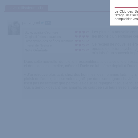
avis utilisateurs
(1)
Le Club des Sen
filtrage destin
compatibles av
par vagant
125
Les plus :
La nouvelle cent
Style, qualité d'écriture
les moins :
Un érotisme cer
Originalité des situations
Description des scènes d'amour
Ce recueil de nouvelles ér
Intérêt de l'histoire
épouse d’officier psychorig
Note Générale
m’a laissé un souvenir impér
Dans cette nouvelle, dont le ton ressemblerait plus à celui d’un essai, 
et donc de le soumettre, même si l’acte en lui-même déplait à l’aut
« J’ai retrouvé plus tard, chez des hommes, des hommes faits, mûrs 
plaisir de l’autre, c’est se voir magnifique dans son regard chaviré, m
n’est pas hasardeux que parfois les deux se rejoignent sous le fouet
Oui, à genoux devant mes amants, ou courbée sur leurs trésors palpit