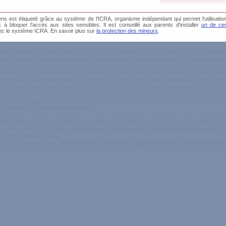
s est étiqueté grâce au système de l'ICRA, organisme indépendant qui permet l'utilisation
és à bloquer l'accès aux sites sensibles. Il est conseillé aux parents d'installer
un de ces
ec le système ICRA. En savoir plus sur
la protection des mineurs
.
rale intitulée « question de goût », pour la profondeur de son analyse psychologiqu
tes original, mais finalement assez peu efficace comparativement à « la femme de
otiques a pour thème central la métamorphose de ses protagonistes dans l’acte sex
ide devient la nymphomane du régiment, ou cet universitaire espagnol mêlera Eros
issable, à part une qui sort du lot, et qui m’a interpellé pour la justesse de son a
l’auteur analyse l’intrication du plaisir et du pouvoir, en l’occurrence l’ivresse du p
eur comme elle l’avoue elle-même :
déjà, imbus de leur rôle de dispensateur de plaisir, la même joie passionnée du d
agnifique et redoutable, car c’est aussi, quelque part, le dominer et le réduire. Il y
 d’un bourreau raffiné.
ants, j’étais un mec, celui qui décide, qui donne, qui reprend pour donner encore, e