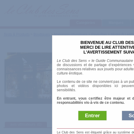
Categories
Marques
Tests & Produits
>
Boutiques
>
Magasins physiques
>
Pays-Bas
>
Mister B Leat
BIENVENUE AU CLUB DES
Mister B Leather & R
MERCI DE LIRE ATTENTI
L'AVERTISSEMENT SUIV
Date de sortie
: 01/03/1994
Le Club des Sens « le Guide Communautaire
de discussions et de partage d’expériences v
Adresse
: Warmoesstraat 89, 1012 HZ Amst
connaissances relatives aux jouets pour adultes,
culture érotique.
Ville
: Amsterdam
Téléphone
: +31 (0)20 788 30 60
Le contenu de ce site ne convient pas à un pub
photos et vidéos disponibles ici peuven
Ouvert :
sensibilités.
Lundi - mercredi et vendredi : 10.00H - 18.30
Jeudi : 10.00H - 21.00H
En entrant, vous certifiez être majeur et 
Samedi : 11.00H - 18.00H
responsabilités vis-à-vis de ce contenu.
Dimanche : 13.00H - 18.00 H
Entrer
So
avis utilisateurs
(0)
Afficher :
Sélec
Le Club des Sens est étiqueté grâce au système de l