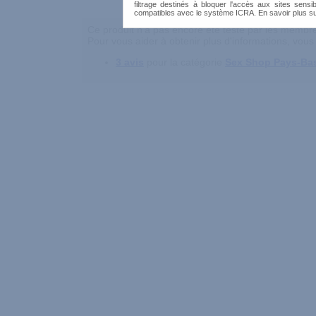
filtrage destinés à bloquer l'accès aux sites sensib
compatibles avec le système ICRA. En savoir plus s
Ce produit n'a pas encore été testé par les memb
Pour vous aider à obtenir plus d'informations, vous 
3 avis
pour la catégorie
Sex Shop Pays-Ba