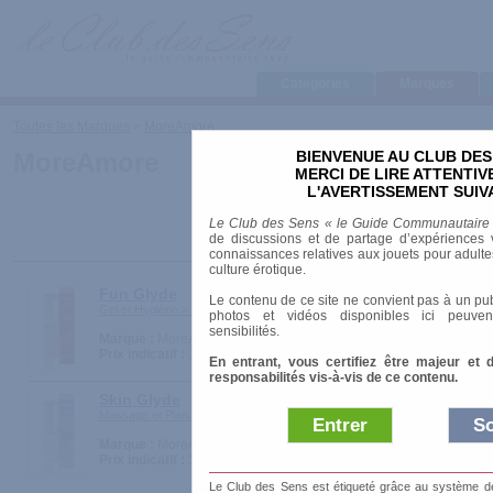
Categories
Marques
Toutes les Marques
>
MoreAmore
BIENVENUE AU CLUB DES
MoreAmore
MERCI DE LIRE ATTENTI
L'AVERTISSEMENT SUIV
Le Club des Sens « le Guide Communautaire
de discussions et de partage d’expériences v
connaissances relatives aux jouets pour adultes,
culture érotique.
Fun Glyde
Le contenu de ce site ne convient pas à un pub
Gel et Hygiène > Lubrifiants
photos et vidéos disponibles ici peuven
sensibilités.
Marque :
MoreAmore
Prix indicatif :
12.90 €
En entrant, vous certifiez être majeur et 
responsabilités vis-à-vis de ce contenu.
Skin Glyde
Massage et Plaisirs > Huiles et Crèmes
Entrer
So
Marque :
MoreAmore
Prix indicatif :
14.90 €
Le Club des Sens est étiqueté grâce au système de l