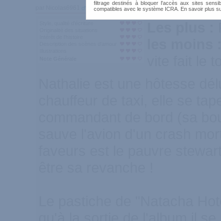
filtrage destinés à bloquer l'accès aux sites sensib
par Nicolas6961
300
compatibles avec le système ICRA. En savoir plus s
Les plus :
Style, qualité d'écriture
Originalité des situations
Intérêt de l'histoire
les moins 
Description des scènes d'amour
Illustrations
vite fait le t
Note Générale
Nathalie est une hôtesse délu
chauffeur de taxi, elle se tap
commandant de bord (sa bouc
sauve l'avion d'un crash morte
faveurs est le pauvre stewart,
être sa revanche !
Le pastiche de "Natacha Hotes
qu'à la sortie de l'album il s