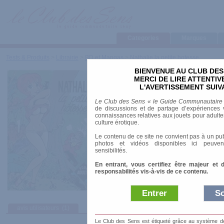
Categories
Marques
Tests & Produits
>
Librairie
>
BD et Mangas
>
Nathalie la petite hotesse
BIENVENUE AU CLUB DES
Nathalie la petite hot
MERCI DE LIRE ATTENTI
L'AVERTISSEMENT SUIV
Marque
:
Dessis
Le Club des Sens « le Guide Communautaire
Date de sortie
: 01/09/1985
de discussions et de partage d’expériences v
Prix indicatif
: 15.00 €
connaissances relatives aux jouets pour adultes,
culture érotique.
Auteur
:
Jap de Boer
,
Joop Van Linden
Le contenu de ce site ne convient pas à un pub
ISBN-10
: 2904869034
photos et vidéos disponibles ici peuven
Nombre de pages
: 32.00 pages
sensibilités.
Album épuisé
En entrant, vous certifiez être majeur et 
responsabilités vis-à-vis de ce contenu.
Entrer
So
avis utilisateurs
(1)
Le Club des Sens est étiqueté grâce au système de l