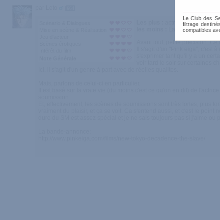
par Leto
664
Le Club des Sen
Les plus :
actrice pratiquant l
Scénario & Dialogues
filtrage destin
les moins :
La narration.
Mise en scène & Réalisation
compatibles av
Jeu d'acteur
Avant tout, petite precision: Ce
Scènes érotiques
Il s'agit d'un "Pink eiga", c'es
Intérêt du film
s'exprimer tant qu'il y a un ce
Note Générale
voir tard le soir sur certaines c
Ici, il s'agit d'un genre à part avec de réelles qualites.
Mais, parlons de celui-ci en particulier.
Il est basé sur la vraie vie (du moins c'est ce qu'on en dit) de l'actr
soumission.
Et, effectivement, les scènes de soumissions sont très fortes, plus fo
vraiment du plaisir, et ça se voit. Ca s'entend aussi, et c'est le poin
dure du SM est assez spécial et je ne sais toujours pas si j'aime ou pas
La bande-annonce:
http://www.pinkeiga.com/films/new-tokyo-decadence-the-slave/