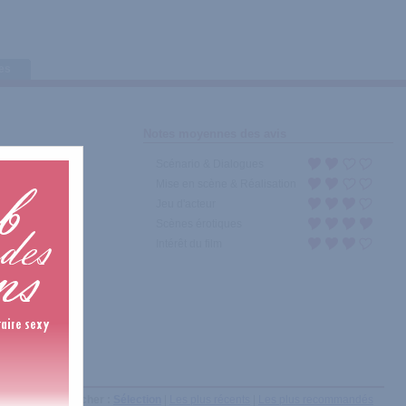
tes
Notes moyennes des avis
Scénario & Dialogues
Mise en scène & Réalisation
Jeu d'acteur
Scènes érotiques
Intérêt du film
Afficher :
Sélection
|
Les plus récents
|
Les plus recommandés