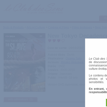
C
Tests & Produits
>
Arts et Culture
>
Cinéma et Films
>
Films érotiques
>
New Toky
New Tokyo Decadence
Date de sortie
: 09/03/2007
Autres titres
: Dorei
Réalisateur
:
Osamu Sato
Le Club des 
de discussion
Acteurs
:
Rinako Hirasawa
,
Kikojiro Honda
connaissances 
Durée
: 1h02
culture érotiq
Années
: 2000-2010
Origine
: Japonais
Le contenu de
Public
: Interdit -18 ans
photos et v
sensibilités.
Version DVD japonaise, sous-titrée anglais, i
En entrant, 
responsabilit
avis utilisateurs
(1)