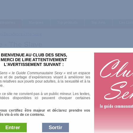
ategories
Marques
Top produits
Top Avis
Les Lis
o Decadence - The Slave
 - The Slave
BIENVENUE AU CLUB DES SENS,
MERCI DE LIRE ATTENTIVEMENT
L'AVERTISSEMENT SUIVANT :
Sens « le Guide Communautaire Sexy »
est un espace
s et de partage d’expériences visant à améliorer les
relatives aux jouets pour adultes, à la sexualité et à la
ue.
 ce site ne convient pas à un public mineur. Les textes,
idéos disponibles ici peuvent choquer certaines
nterdite aux moins de 18 ans au Japon.
vous certifiez être majeur et déclarez prendre vos
és vis-à-vis de ce contenu.
Entrer
Sortir