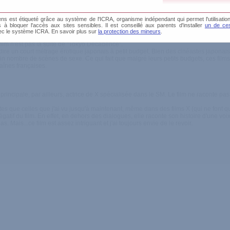
s est étiqueté grâce au système de l'ICRA, organisme indépendant qui permet l'utilisation
e SM qui aime le SM.
és à bloquer l'accès aux sites sensibles. Il est conseillé aux parents d'installer
un de ces
ec le système ICRA. En savoir plus sur
la protection des mineurs
.
 film n'est pas la suite de "Tokyo Decadence".
t à dire un court métrage érotique japonais à petit budget. Bien des cinéastes japona
rtain nombre de scènes de sexe. Ce qui fait que malgré leurs petits budgets, ces fil
haînes françaises.
ice principale, par ailleurs, actrice de X spécialisée dans le SM. Le film ne raconte p
rtes que celles que j'ai vu jusqu'à maintenant, même dans des films X (qui ne font qu
t négatif du film. En effet, en dehors des dialogues, elle raconte son histoire d'une 
. Mais...ce film est assez intriguant et j'ai toujours envie de le revoir.