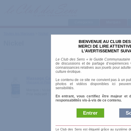
Categories
Marques
Toutes les Marques
>
Nickel
BIENVENUE AU CLUB DES
Nickel
MERCI DE LIRE ATTENTI
L'AVERTISSEMENT SUIV
Le Club des Sens « le Guide Communautaire
de discussions et de partage d’expériences v
connaissances relatives aux jouets pour adultes,
culture érotique.
Massage Canaille
Le contenu de ce site ne convient pas à un pub
Massage et Plaisirs > Huiles et Crèmes
photos et vidéos disponibles ici peuven
sensibilités.
Marque :
Nickel
Prix indicatif :
23.00 €
En entrant, vous certifiez être majeur et 
responsabilités vis-à-vis de ce contenu.
Entrer
So
Le Club des Sens est étiqueté grâce au système de l