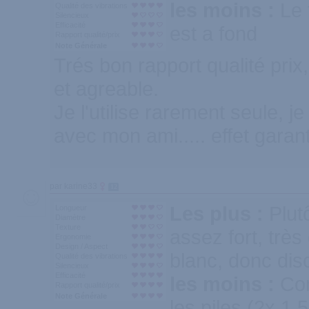
les moins :
Le 
Qualité des vibrations
Silencieux
Efficacité
est a fond
Rapport qualité/prix
Note Générale
Trés bon rapport qualité prix, 
et agreable.
Je l'utilise rarement seule, je 
avec mon ami..... effet garant
par karine33
12
Les plus :
Plut
Longueur
Diamètre
Texture
assez fort, très
Ergonomie
Design / Aspect
blanc, donc dis
Qualité des vibrations
Silencieux
Efficacité
les moins :
Co
Rapport qualité/prix
Note Générale
les piles (2x 1,