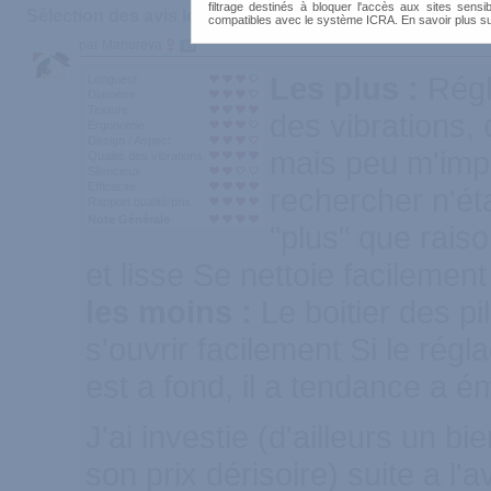
filtrage destinés à bloquer l'accès aux sites sensib
Sélection des avis les plus recommandés :
compatibles avec le système ICRA. En savoir plus s
par Manureva
19
Les plus :
Régl
Longueur
Diamètre
Texture
des vibrations, 
Ergonomie
Design / Aspect
mais peu m'impo
Qualité des vibrations
Silencieux
Efficacité
rechercher n'éta
Rapport qualité/prix
Note Générale
"plus" que raiso
et lisse Se nettoie facilement
les moins :
Le boitier des p
s'ouvrir facilement Si le régl
est a fond, il a tendance a ém
J'ai investie (d'ailleurs un b
son prix dérisoire) suite a l'a