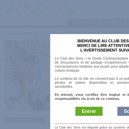
Categories
Marques
Tests & Produits
>
Sex Toys
>
Vibromasseurs
>
Oeufs vibrants
>
œuf vibrant blan
BIENVENUE AU CLUB DES
œuf vibrant blanc - M
MERCI DE LIRE ATTENTI
L'AVERTISSEMENT SUIV
Marque
:
NMC
Le Club des Sens « le Guide Communautaire
Prix indicatif
: 6.90 €
de discussions et de partage d’expériences v
connaissances relatives aux jouets pour adultes,
Longueur
: 4.80 cm
culture érotique.
Diamètre
: 3.20 cm
Le contenu de ce site ne convient pas à un pub
Télécommande
: Filaire
photos et vidéos disponibles ici peuven
Alimentation
: Piles
sensibilités.
En entrant, vous certifiez être majeur et 
responsabilités vis-à-vis de ce contenu.
Entrer
So
avis utilisateurs
(3)
Afficher :
Sélec
Le Club des Sens est étiqueté grâce au système de l