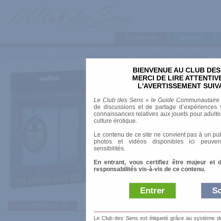
Categories
Marques
Tests & Produits
>
Sex Toys
>
Vibromasseurs
>
Oeufs vibrants
>
Œuf Vibrant - T
BIENVENUE AU CLUB DES
Œuf Vibrant - The Lo
MERCI DE LIRE ATTENTI
L'AVERTISSEMENT SUIV
Marque
:
California Exotic
Le Club des Sens « le Guide Communautaire
Prix indicatif
: 9.90 €
de discussions et de partage d’expériences v
connaissances relatives aux jouets pour adultes,
Longueur
: 5.00 cm
culture érotique.
Diamètre
: 3.20 cm
Le contenu de ce site ne convient pas à un pub
Télécommande
: Filaire
photos et vidéos disponibles ici peuven
Alimentation
: Piles
sensibilités.
telecommande
En entrant, vous certifiez être majeur et 
responsabilités vis-à-vis de ce contenu.
Entrer
So
avis utilisateurs
(4)
Le Club des Sens est étiqueté grâce au système de l