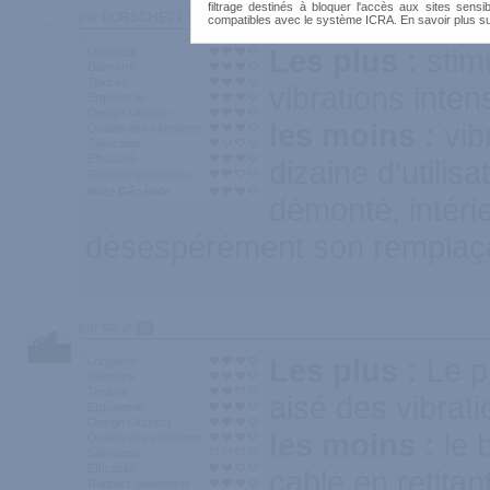
filtrage destinés à bloquer l'accès aux sites sensib
par PORSCHE21
28
compatibles avec le système ICRA. En savoir plus s
Les plus :
stim
Longueur
Diamètre
Texture
vibrations inte
Ergonomie
Design / Aspect
les moins :
vib
Qualité des vibrations
Silencieux
Efficacité
dizaine d'utilisa
Rapport qualité/prix
Note Générale
démonté, intérie
désespérément son remplaça
par flal
56
Les plus :
Le p
Longueur
Diamètre
Texture
aisé des vibrat
Ergonomie
Design / Aspect
les moins :
le 
Qualité des vibrations
Silencieux
Efficacité
cable en retitant 
Rapport qualité/prix