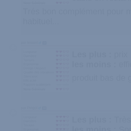
Note Générale
Trés bon complément pour m
habituel...
par lesaint
11
Les plus :
prix
Longueur
Diamètre
Texture
les moins :
eff
Ergonomie
Design / Aspect
Qualité des vibrations
produit bas de
Silencieux
Efficacité
Rapport qualité/prix
Note Générale
par Pingol
88
Les plus :
Très
Longueur
Diamètre
Texture
les moins :
Son
Ergonomie